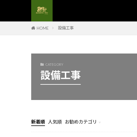
#養生材料
#高圧洗浄#DI
#造作手摺
設備工事
HOME
#配管工事
#金属手摺
#鏡のフレーム
#防水カバー
CATEGORY
設備工事
#防水塗料
#洗浄技術
#流木オブジェ
#海からの贈り
#溶接基礎
#炭火のコツ
新着順
人気順
お勧めカテゴリ
#洗浄と塗装
計画とイメージ