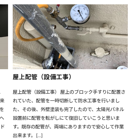
#木製イス
#木製インテリア
#木製スライドドア
#木製デザ
#木製フレーム
#木製リフォーム
#木製家具
#木製家具製作
ーム
#木製扉
#木製手摺
#木製装飾
#机の配置
#
#業務効率化
#業務用車両
#業者比較
#業者評価
#業
#機能的壁
#機能的手摺
#焚き火料理
#照明設置
#
#窓枠塗装
#窓枠防水
#窓防水工事
#簡単カヤック収納
#納期管理
#美しい壁造作
#美観向上
#耐久性アップ
ンガ壁
#耐久性壁
#耐候性塗料
#窓周り防水
#耐水層
屋上配管（設備工事）
壁
#腰掛けイス
#自作キャンプ道具
#自作ピザ窯
#自作
れ
屋上配管（設備工事） 屋上のブロック手すりに配置さ
#自宅カヤック保管
#自宅資産価値
#自宅購入
#自宅選び
来
れていた、配管を一時切断して防水工事を行いまし
#窓枠リニューアル
#空間活用
#燃焼効率アップ
#発注リ
を
た、その後、外壁塗装も完了したので、太陽光パネル
#物件選び
#現代左官
#理想の住まい
#理想の土地
#
ヘ
設置前に配管を転がしにて復旧していこうと思いま
住まい
#環境保護
#環境保護解体
#環境対策
#環境調査
ッド
す。既存の配管が、両端にありますので安心して作業
クル
#生ごみ処理
#発注プロセス
#発注戦略
#空間リフ
出来ます。 […]