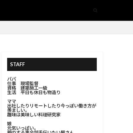
開閉式床収納
#鏡アクセサリー
管安全
金属加工
ズ
#防カビ塗装
#防水処理
STAFF
ンテリア
パパ
リア
仕事 現場監督
資格 建築施工一級
#浴室設計
生活 平日も休日も物造り
#溶接作業
ママ
出社したりリモートしたり今っぽい働き方が
BBQ
羨ましい。
趣味は美味しい料理研究家
火台作り
娘
窓
#木工建具
元気いっぱい。
親のする事全部手伝いたい屋さん