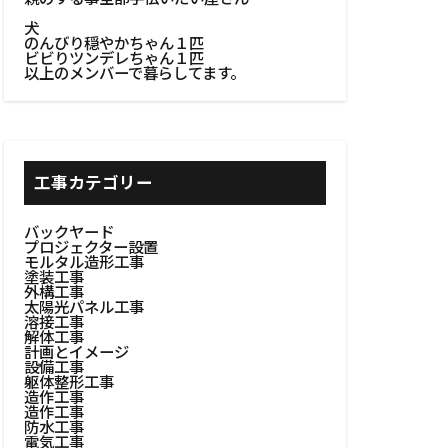
イン
犬
のんびり穏やかちゃん１匹
#木製建具
ビビりツンデレちゃん１匹
以上のメンバーで暮らしてます。
棚設置
者選定
自然の美しさ
#粗塗り技術
工事カテゴリー
#耐久性向上
バックヤード
設置
#耐熱素材
プロジェクター設置
モルタル造形工事
焚き火台
塗装工事
外構工事
#自家消費
太陽光パネル工事
溶接工事
スク管理
解体工事
計画とイメージ
理想の家探し
設備工事
躯体整形工事
造作工事
造作工事
防水工事
ォーム
電気工事