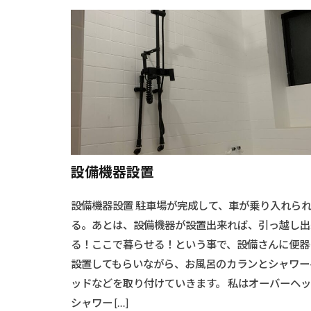
#木材加工
#木製ドア
#水回りリフォ
#椅子選び
#機能的収納
#耐候性向上
#精密仕上げ
#耐久性向上#レ
設備機器設置
#耐震ブロック
設備機器設置 駐車場が完成して、車が乗り入れら
#自作額縁
る。あとは、設備機器が設置出来れば、引っ越し出
#自家製肥料
る！ここで暮らせる！という事で、設備さんに便器
#物件探し
設置してもらいながら、お風呂のカランとシャワー
#環境に優しい
ッドなどを取り付けていきます。 私はオーバーヘ
#生ごみリサイ
シャワー […]