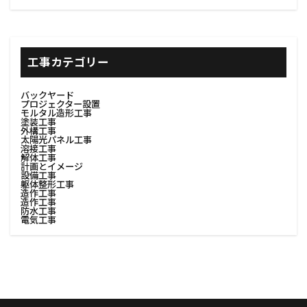
#資産価値
#購入ステップ
#足場デザイン
#足場の基礎
#足場レンタル
#足場安全対策
#足場安全解体
#足場工事
#足場材回収
工事カテゴリー
#費用対効果
#足場材料
#足場材料処理
#足場構築
#足場機材撤去
#足場解体
バックヤード
プロジェクター設置
#足場解体プロセス
#足場解体作業
モルタル造形工事
塗装工事
外構工事
#足場解体計画
#足場計画
#足場設置
太陽光パネル工事
溶接工事
#足場設計
#車中泊
#車内収納
解体工事
計画とイメージ
#車内快適化
#費用見積
#調達選定
設備工事
躯体整形工事
造作工事
#転居
#見積書
#色選び
#荷物整理
造作工事
防水工事
#荷物積載
#荷造り
#表面整理
電気工事
#表面調整
#装飾ミラー
#装飾塗装#左官中塗り
#装飾塗装#左官中塗り#左官粗塗
#見積依頼