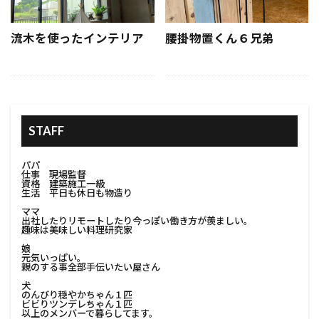
#家の塗装
#家の外観
#家の条件
#家の立地
#家の美観向上
#家の防水
流木を使ったインテリア
腰掛物置くん６兄弟
#家具移動
#家庭用コンポスト
#家庭用プロジェクター
#家族のニーズ
#家庭用収納
#家庭用溶接
#家庭用電気工事
#家庭菜園
#家探し
#家族が住みやすい家
STAFF
#家族が長く住める家
#家族で考える改築
#家族に合った家
パパ
仕事 現場監督
#家族のためのインテリア#改築家族の考え
資格 建築施工一級
生活 平日も休日も物造り
#家族のためのリフォーム
#家族のための住まい
ママ
出社したりリモートしたり今っぽい働き方が羨ましい。
#家族のための家
#家族のための改築計画
趣味は美味しい料理研究家
娘
#書斎インテリア
#有機肥料
#塗装防汚
元気いっぱい。
親のする事全部手伝いたい屋さん
#足場撤去
#費用調査
#資材リユース
犬
のんびり穏やかちゃん１匹
#資材分別
#資材分別方法
#資源節約
ビビりツンデレちゃん１匹
以上のメンバーで暮らしてます。