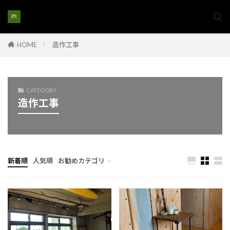
#家族の理想の家
#家族リノベーション
#家族リフォーム
#家族向けリノベ
#家族生活の質向上
#家族空間作り
#家購入
HOME
造作工事
#家購入アドバイス
#家購入手続き#家選び
#家族の住まい改築
#家電設置
#将来を見据えた家選び
#将来性のある土地
CATEGORY
#屋上インフラ
#屋上エアコン配管
造作工事
#屋上シーリング
#屋上のエネルギー設備
#屋上メンブレン
#屋上リフォーム
#屋上保護
#屋上排水システム
#屋上撤去
#屋上施設
新着順
人気順
お勧めカテゴリ
#屋上構造解体
#家族の住環境
計画とイメージ
#家族の住まい改善
#室内手摺
#家庭用ピザ窯
#室内改造
#室内装飾
#室内解体
#室内解体準備
#家の保護
#家の塗り替え