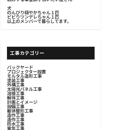
#浴室設計
犬
のんびり穏やかちゃん１匹
#溶接作業
ビビりツンデレちゃん１匹
以上のメンバーで暮らしてます。
BBQ
火台作り
窓
#木工建具
イン
工事カテゴリー
#木製建具
バックヤード
棚設置
プロジェクター設置
モルタル造形工事
者選定
塗装工事
外構工事
自然の美しさ
太陽光パネル工事
溶接工事
#粗塗り技術
解体工事
計画とイメージ
#耐久性向上
設備工事
躯体整形工事
造作工事
設置
#耐熱素材
造作工事
防水工事
焚き火台
電気工事