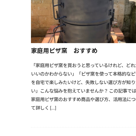
#流木オブジェ
#海からの贈り
#溶接基礎
#炭火のコツ
#洗浄と塗装
家庭用ピザ窯 おすすめ
#木材加工
#木製ドア
「家庭用ピザ窯を買おうと思っているけれど、どれ
#水回りリフォ
いいのかわからない」「ピザ窯を使って本格的なピ
#椅子選び
を自宅で楽しみたいけど、失敗しない選び方が知り
い」こんな悩みを抱えていませんか？ この記事で
#機能的収納
家庭用ピザ窯のおすすめ商品や選び方、活用法につ
#耐候性向上
て詳しく […]
#精密仕上げ
#耐久性向上#レ
#耐震ブロック