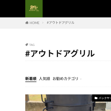
#解体現場管理
#額縁デザイン
#電力自給
#アウトドアグリル
HOME
#電気設備更新
#食卓テーブル
#養生材料
TAG
#アウトドアグリル
#高圧洗浄#DI
#造作手摺
#配管工事
#金属手摺
新着順
人気順
お勧めカテゴリ
#鏡のフレーム
計画とイメージ
#防水カバー
バックヤ
#防水塗料
#洗浄技術