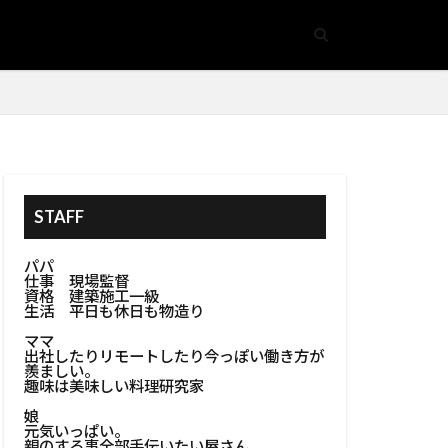
ア
手摺
#隠し収納
基礎
事空間
生方法
開閉式床収納
#鏡アクセサリー
STAFF
管安全
パパ
金属加工
仕事 現場監督
資格 建築施工一級
ズ
生活 平日も休日も物造り
#防カビ塗装
ママ
出社したりリモートしたり今っぽい働き方が
#防水処理
羨ましい。
趣味は美味しい料理研究家
ンテリア
娘
リア
元気いっぱい。
親のする事全部手伝いたい屋さん