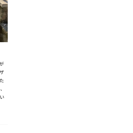
#流木クラフト
#流木家具
#浴室改修
#浴室改善
物
#溶接
#汚れ除去
#溶接アート
#溶接プロジェクト
#溶接手摺
#溶接技術
#火の取り扱い
#火の管理
#炭火
#焚き火キャンプ
#焚き火グッズ
#焚き火の使い方
#焚き
#水漏れ防止
#焼き物料理
#木製床
#服整理
#木の
#木製イス
#木製インテリア
#木製スライドドア
#木製デザ
#木製フレーム
#木製リフォーム
#木製家具
#木製家具製作
が
ーム
#木製扉
#木製手摺
#木製装飾
#机の配置
#
ザ
#業務効率化
#業務用車両
#業者比較
#業者評価
#業
た
は、
#機能的壁
#機能的手摺
#焚き火料理
#照明設置
#
い
#窓枠塗装
#窓枠防水
#窓防水工事
#簡単カヤック収納
#納期管理
#美しい壁造作
#美観向上
#耐久性アップ
ンガ壁
#耐久性壁
#耐候性塗料
#窓周り防水
#耐水層
壁
#腰掛けイス
#自作キャンプ道具
#自作ピザ窯
#自作