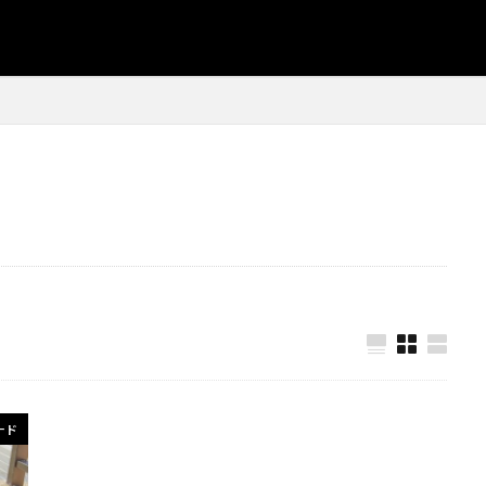
#調味料ラック
#車内整理
#造作壁
#自然素材インテリ
#防災電気工事
#防錆塗装
#階段手摺
#階段手摺#造作
#電気トラブル対策
#電気リフォーム
#電気安全
#電気工事
#電気配線
#電源整備
#額縁選び
#防水工事
#食
#養生
#養生テープ
#養生のコツ
#養生技術
#養
#駐車場工事
#駐車場撤去
#高さ調整デスク
#高品質床材#
Yレンガ壁
#高所作業
#防水材料
#防水層
#造作床
#運搬車
#道具車
#都市建築
#配管メンテナンス
#配
#配管設計
#配管配置計画
#配線整理
#配電盤更新
#
#釣り棚取り付け
#鏡デザイン
#防水対策
#鏡のカスタマイ
#鏡の額装
#鏡リフォーム
#鏡装飾
#長く住める家
#防水コーティング
#防水テクニック
#防水メンテナンス
ード
#防水塗装
#舗装工事
#自然素材
#服の収納
#海岸イ
#洗浄方法
#流木
#流木DIY
#流木アート
#流木インテ