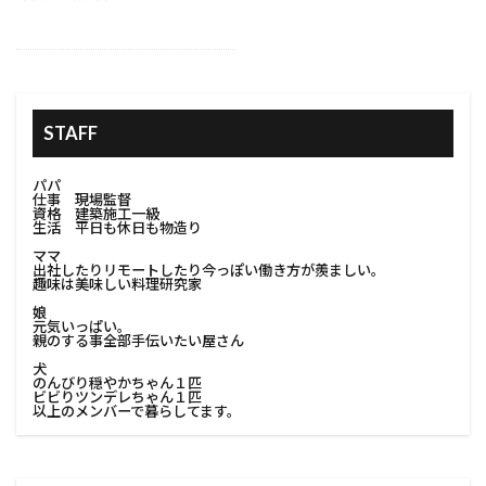
#家族の住まい改善
#室内手摺
#家庭用ピザ窯
#室内改造
#室内装飾
#室内解体
#室内解体準備
#家の保護
#家の塗り替え
STAFF
#家の塗装
#家の外観
#家の条件
#家の立地
#家の美観向上
#家の防水
パパ
仕事 現場監督
#家具移動
#家庭用コンポスト
資格 建築施工一級
生活 平日も休日も物造り
#家庭用プロジェクター
#家族のニーズ
ママ
出社したりリモートしたり今っぽい働き方が羨ましい。
#家庭用収納
#家庭用溶接
#家庭用電気工事
趣味は美味しい料理研究家
#家庭菜園
#家探し
#家族が住みやすい家
娘
元気いっぱい。
#家族が長く住める家
#家族で考える改築
親のする事全部手伝いたい屋さん
犬
#家族に合った家
のんびり穏やかちゃん１匹
ビビりツンデレちゃん１匹
#家族のためのインテリア#改築家族の考え
以上のメンバーで暮らしてます。
#家族のためのリフォーム
#家族のための住まい
#家族のための家
#家族のための改築計画