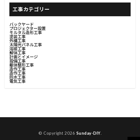
#書斎インテリア
#有機肥料
#塗装防汚
工事カテゴリー
#足場撤去
#費用調査
#資材リユース
バックヤード
#資材分別
#資材分別方法
#資源節約
プロジェクター設置
モルタル造形工事
塗装工事
#資産価値
#購入ステップ
#足場デザイン
外構工事
太陽光パネル工事
#足場の基礎
#足場レンタル
#足場安全対策
溶接工事
解体工事
計画とイメージ
#足場安全解体
#足場工事
#足場材回収
設備工事
躯体整形工事
#費用対効果
#足場材料
#足場材料処理
造作工事
造作工事
防水工事
#足場構築
#足場機材撤去
#足場解体
電気工事
#足場解体プロセス
#足場解体作業
#足場解体計画
#足場計画
#足場設置
#足場設計
#車中泊
#車内収納
#車内快適化
#費用見積
#調達選定
#転居
#見積書
#色選び
#荷物整理
© Copyright 2026
Sunday-DIY
.
#荷物積載
#荷造り
#表面整理