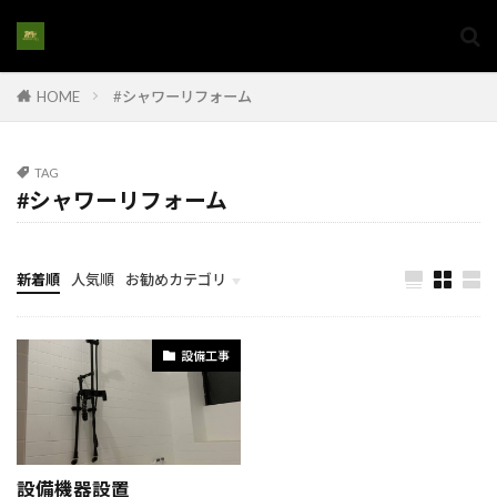
#家族の快適空間
#家族の意見を反映
#家族の成長に合わせた住まい
HOME
#シャワーリフォーム
#家族の成長に合わせた家
#家族の暮らし
#家族の理想の家
#家族リノベーション
#家族リフォーム
#家族向けリノベ
TAG
#シャワーリフォーム
#家族生活の質向上
#家族空間作り
#家購入
#家購入アドバイス
#家購入手続き#家選び
#家族の住まい改築
#家電設置
新着順
人気順
お勧めカテゴリ
#将来を見据えた家選び
#将来性のある土地
計画とイメージ
#屋上インフラ
#屋上エアコン配管
設備工事
#屋上シーリング
#屋上のエネルギー設備
#屋上メンブレン
#屋上リフォーム
#屋上保護
#屋上排水システム
#屋上撤去
#屋上施設
設備機器設置
#屋上構造解体
#家族の住環境