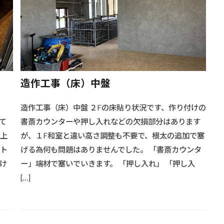
#キャンプ道具
#クローゼット棚
#クラック補修
#クラ
ルギー
#クリエイティブフロア
#クリエイティブ収納
#クリ
ブ壁
#クリエイティブ手摺
#グリル料理
#クローゼットデザイ
リフォーム
#クローゼット拡張
#クローゼット改造
#クロー
業
#シアターシステム
#キッチンスタイル
#ダイニングセッ
造作工事（床）中盤
設計
#ソーラー発電効率
#ソーラー発電効率#太陽光架台
#ソ
イル
#ソファーダイニング
#ソファーデザイン
#ソファーと
っ
造作工事（床）中盤 ２Fの床貼り状況です、作り付けの
#ダイニングアイデア
#ダイニングインテリア
#ダイニング
て
書斎カウンターや押し入れなどの欠損部分はあります
ース
#ダイニングソファー
#ソーラーパネル設置
#ダイニ
蹴上
が、１F和室と違い高さ調整も不要で、根太の追加で塞
ーブル
#ダイニングルーム
#ダイニング空間
#ダイニング空
ート
げる為何も問題はありませんでした。 「書斎カウンタ
イン
#テーブルレイアウト
#テーブル選び
#テーブル配置
け
ー」端材で塞いでいきます。 「押し入れ」 「押し入
[…]
ン技術
#デザインアイデア
#デザインフロア
#ソーラーマウ
ル架台
#シャワーシステム
#シンプルラック
#シャワーヘッ
ベーション
#シャワーリフォーム
#シャワー交換
#シャワー