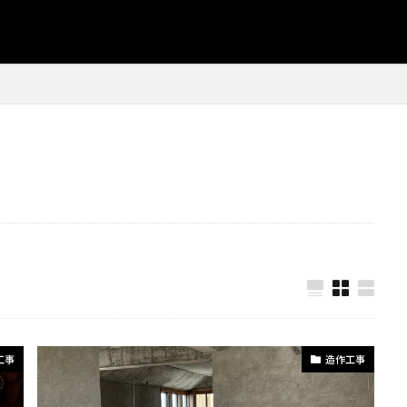
クル
#生ごみ処理
#発注プロセス
#発注戦略
#空間リフ
#発注管理
#白目地
#白目地アクセント
#目地仕上げ
事
#省スペース収納
#省スペース家具
#石膏仕上げ
#石
#研磨工具
#移動オフィス
#塗装防腐
#塗装表面準備
作り方
#ゴミ削減
#コンクリートブロック塗装
#コンクリー
削除
#コンクリート建築
#コンクリート補修
#コンクリート
置
#コンパクトソファー
#コンパクトテーブル
#コンパクト
納
#コンパクト家具
#コンポスト初心者
#コスト効率
#
#サッシシーリング
#サッシの塗り替え
#サッシの補修
ナンス
#サッシ保護
#サッシ塗装
#サッシ塗装コツ
#サ
#サビ除去
#サプライヤー選び
#サンディング技術
#コス
#シーリング材選定
#キャンプ用品
#キッチンとダイニング
ォーム
#キッチン収納
#キッチン収納棚
#キッチン収納計画
工事
造作工事
#キッチン整理術
#キッチン棚
#キッチン釣り棚
#キャ