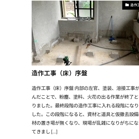
#シャワー取り
造作
#シャワー設置
#シンプルデス
#スクリーンと
#スツール
#スリムラック
#キッチンダイ
#LED照明工事
造作工事（床）序盤
#アウトドアデ
造作工事（床）序盤 内部の左官、塗装、溶接工事
#アクセス良好
んだことで、粉塵、塗料、火花の出る作業が終了と
#インテリアフ
りました。最終段階の造作工事に入れる段階になり
#インテリア手
した。この段階になると、資材と道具と仮撤去設備
#ウォークイン
材の置き場が無くなり、現場が乱雑になりがちにな
#ウッドクラフ
てきまし […]