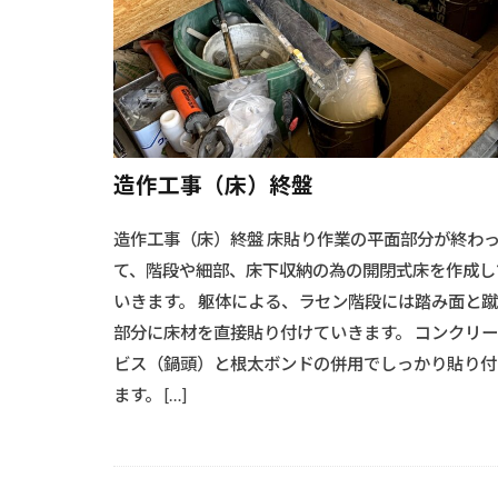
#キャンプ料理
#グリーンエネ
#クリエイティ
#クローゼット
#シーリング作
造作工事（床）終盤
#ソーラー架台
#ソファースタ
造作工事（床）終盤 床貼り作業の平面部分が終わ
#ソファー選び
て、階段や細部、床下収納の為の開閉式床を作成し
#ダイニングスペ
いきます。 躯体による、ラセン階段には踏み面と
#ダイニングテ
部分に床材を直接貼り付けていきます。 コンクリ
#テーブルデザ
ビス（鍋頭）と根太ボンドの併用でしっかり貼り付
ます。 […]
#デコレーショ
#ソーラーパネ
#シャワーリノ