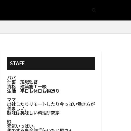
ォーム
#省エネルギー
膏作業
#BBQコンロ
トブロック壁
造形
デスク
STAFF
コンポスト容器
パパ
仕事 現場監督
ッシ色選び
資格 建築施工一級
生活 平日も休日も物造り
ト管理
ママ
#キッチンラック
出社したりリモートしたり今っぽい働き方が
羨ましい。
趣味は美味しい料理研究家
#キッチン家具
娘
ンプグリル
元気いっぱい。
親のする事全部手伝いたい屋さん