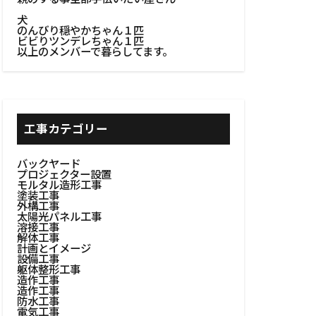
フト技法
犬
エイティブ塗装
のんびり穏やかちゃん１匹
ビビりツンデレちゃん１匹
ン
以上のメンバーで暮らしてます。
ゼット整理
ト
ーラー設計
工事カテゴリー
テーブル
エリア
バックヤード
プロジェクター設置
ングチェア
モルタル造形工事
塗装工事
間作り
外構工事
#チェア
太陽光パネル工事
溶接工事
#テクスチャ壁
解体工事
計画とイメージ
ント
設備工事
躯体整形工事
ド
造作工事
造作工事
取り付け
防水工事
電気工事