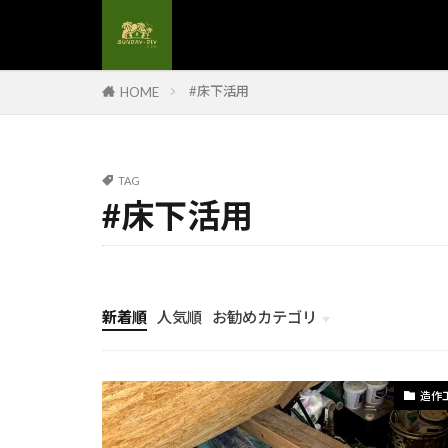
#生ごみリサイ
#発注決定
#省エネ電気工
#床下活用
HOME
#石膏壁研磨
#コンポストの
#コンクリート
TAG
#コンセント設
#床下活用
#コンパクト収
#サステナブル
#サッシメンテ
新着順
人気順
お勧めカテゴリ
#サッシ防水
計画とイメージ
#コスト削減
#キッチンリフ
造作
#キッチン整理