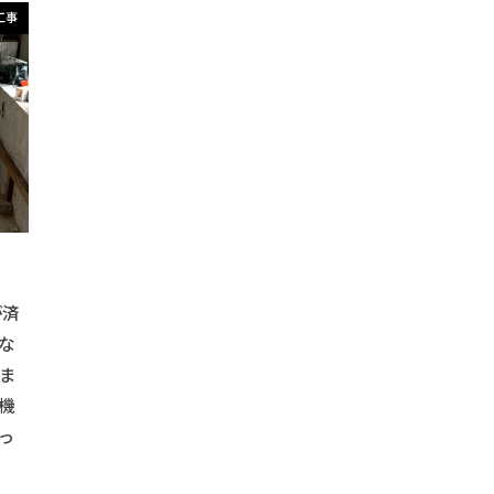
付けガイド
#シャワー取り付けのコツ
#シャワー機器
#シャ
工事
#シャワー設置アイデア
#シャワー設置方法
#シンプルデザ
ク
#シンプル収納
#ソーラーパネル助成金
#スイッチ取り付
プロジェクター
#スクリーン設置
#スタンディングデスク
#
#スペース活用
#スマートホーム化
#スマート収納
#スムー
#ソーラーエネルギー
#ソーラーシステム
#ソーラーテクノ
ニングテーブル
#キッチンコンポスト
#デザイン壁
#インテ
#アウトドアギア収納
#アウトドアクッキング
#アウトドアグ
コレーション
#アウトドアライフ
#アウトドア焚き火
#アウ
が済
#インテリアソファー
#インテリアデコレーション
#インテ
な
ロア
#インテリアミラー
#DIY額装
#インテリアレンガ
ま
摺
#インテリア造形
#インテリア雑貨
#ヴィンテージ家具
機
クローゼット
#ウォークインクローゼット設計
#ウォークイン収納
っ
ト
#エイジング塗装
#エクステリアデザイン
#エクステリア