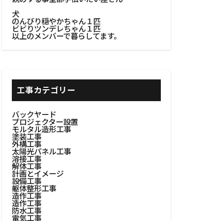
リア
犬
#浴室設計
のんびり穏やかちゃん１匹
ビビりツンデレちゃん１匹
#溶接作業
以上のメンバーで暮らしてます。
BBQ
火台作り
窓
#木工建具
工事カテゴリー
イン
#木製建具
バックヤード
プロジェクター設置
棚設置
モルタル造形工事
塗装工事
者選定
外構工事
太陽光パネル工事
自然の美しさ
溶接工事
解体工事
計画とイメージ
#粗塗り技術
設備工事
躯体整形工事
#耐久性向上
造作工事
造作工事
設置
#耐熱素材
防水工事
電気工事