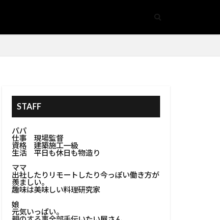
体資材選別
ア
手摺
#隠し収納
基礎
事空間
生方法
開閉式床収納
STAFF
#鏡アクセサリー
管安全
パパ
仕事 現場監督
金属加工
資格 建築施工一級
生活 平日も休日も物造り
ズ
ママ
#防カビ塗装
出社したりリモートしたり今っぽい働き方が
羨ましい。
#防水処理
趣味は美味しい料理研究家
娘
ンテリア
元気いっぱい。
親のする事全部手伝いたい屋さん