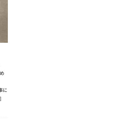
#洗浄方法
#流木
#流木DIY
#流木アート
#流木インテ
#流木クラフト
#流木家具
#浴室改修
#浴室改善
物
#溶接
#汚れ除去
#溶接アート
#溶接プロジェクト
#溶接手摺
#溶接技術
#火の取り扱い
#火の管理
#炭火
#焚き火キャンプ
#焚き火グッズ
#焚き火の使い方
#焚き
#水漏れ防止
#焼き物料理
#木製床
#服整理
#木の
#木製イス
#木製インテリア
#木製スライドドア
#木製デザ
ま
#木製フレーム
#木製リフォーム
#木製家具
#木製家具製作
め
ーム
#木製扉
#木製手摺
#木製装飾
#机の配置
#
#業務効率化
#業務用車両
#業者比較
#業者評価
#業
事に
#機能的壁
#機能的手摺
#焚き火料理
#照明設置
#
]
#窓枠塗装
#窓枠防水
#窓防水工事
#簡単カヤック収納
#納期管理
#美しい壁造作
#美観向上
#耐久性アップ
ンガ壁
#耐久性壁
#耐候性塗料
#窓周り防水
#耐水層