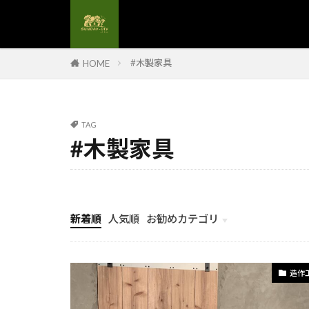
#解体後処理
#解体現場管理
#額縁デザイン
#木製家具
HOME
#電力自給
#電気設備更新
#食卓テーブル
TAG
#養生材料
#木製家具
#高圧洗浄#DI
#造作手摺
#配管工事
新着順
人気順
お勧めカテゴリ
#金属手摺
計画とイメージ
#鏡のフレーム
#防水カバー
造作
#防水塗料