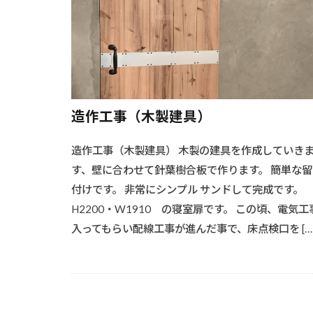
#洗浄技術
#流木オブジェ
#海からの贈り
#溶接基礎
#炭火のコツ
#洗浄と塗装
造作工事（木製建具）
#木材加工
造作工事（木製建具） 木製の建具を作成していき
#木製ドア
す、壁に合わせて針葉樹合板で作ります。 簡単な留
#水回りリフォ
付けです。 非常にシンプル サンドして完成です。
#椅子選び
H2200・W1910 の寝室扉です。 この頃、電気工
#機能的収納
入ってもらい配線工事が進んだ事で、床点検口を […
#耐候性向上
#精密仕上げ
#耐久性向上#レ