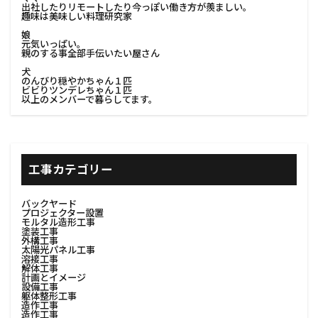
出社したりリモートしたり今っぽい働き方が羨ましい。
趣味は美味しい料理研究家
#荷物積載
#荷造り
#表面整理
娘
#表面調整
#装飾ミラー
元気いっぱい。
親のする事全部手伝いたい屋さん
#装飾塗装#左官中塗り
犬
のんびり穏やかちゃん１匹
#装飾塗装#左官中塗り#左官粗塗
#見積依頼
ビビりツンデレちゃん１匹
以上のメンバーで暮らしてます。
#見積依頼方法#発注選別
#見積収集
#見積取得
#見積比較
#調理器具収納
#見積精査
#解体と再構築
#解体プロセス
工事カテゴリー
#解体作業
#解体作業効率
#解体外構工事
#解体安全対策
#解体工事
#解体後処理
バックヤード
プロジェクター設置
#解体技術
#解体技術#リノベーション準備
モルタル造形工事
塗装工事
外構工事
#解体技術#内装解体資材選別
#解体現場管理
太陽光パネル工事
溶接工事
#調味料ラック
#車内整理
#造作壁
解体工事
計画とイメージ
設備工事
#自然素材インテリア
#額縁デザイン
躯体整形工事
造作工事
#防災電気工事
#防錆塗装
#階段手摺
造作工事