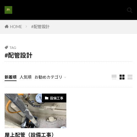
#家族の快適空間
#家族の意見を反映
#家族の成長に合わせた住まい
HOME
#配管設計
#家族の成長に合わせた家
#家族の暮らし
#家族の理想の家
#家族リノベーション
#家族リフォーム
#家族向けリノベ
TAG
#配管設計
#家族生活の質向上
#家族空間作り
#家購入
#家購入アドバイス
#家購入手続き#家選び
#家族の住まい改築
#家電設置
新着順
人気順
お勧めカテゴリ
#将来を見据えた家選び
#将来性のある土地
計画とイメージ
#屋上インフラ
#屋上エアコン配管
設備工事
#屋上シーリング
#屋上のエネルギー設備
#屋上メンブレン
#屋上リフォーム
#屋上保護
#屋上排水システム
#屋上撤去
#屋上施設
屋上配管（設備工事）
#屋上構造解体
#家族の住環境