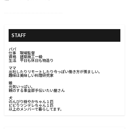
#家族の住まい改善
#室内手摺
#家庭用ピザ窯
#室内改造
#室内装飾
#室内解体
#室内解体準備
#家の保護
#家の塗り替え
STAFF
#家の塗装
#家の外観
#家の条件
#家の立地
#家の美観向上
#家の防水
パパ
仕事 現場監督
#家具移動
#家庭用コンポスト
資格 建築施工一級
生活 平日も休日も物造り
#家庭用プロジェクター
#家族のニーズ
ママ
出社したりリモートしたり今っぽい働き方が羨ましい。
#家庭用収納
#家庭用溶接
#家庭用電気工事
趣味は美味しい料理研究家
#家庭菜園
#家探し
#家族が住みやすい家
娘
元気いっぱい。
#家族が長く住める家
#家族で考える改築
親のする事全部手伝いたい屋さん
犬
#家族に合った家
のんびり穏やかちゃん１匹
ビビりツンデレちゃん１匹
#家族のためのインテリア#改築家族の考え
以上のメンバーで暮らしてます。
#家族のためのリフォーム
#家族のための住まい
#家族のための家
#家族のための改築計画