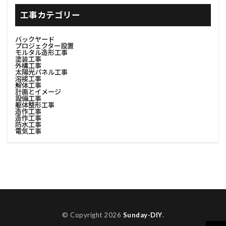
#書斎インテリア
#有機肥料
#塗装防汚
工事カテゴリー
#足場撤去
#費用調査
#資材リユース
バックヤード
#資材分別
#資材分別方法
#資源節約
プロジェクター設置
モルタル造形工事
塗装工事
#資産価値
#購入ステップ
#足場デザイン
外構工事
太陽光パネル工事
#足場の基礎
#足場レンタル
#足場安全対策
溶接工事
解体工事
計画とイメージ
#足場安全解体
#足場工事
#足場材回収
設備工事
躯体整形工事
#費用対効果
#足場材料
#足場材料処理
造作工事
造作工事
防水工事
#足場構築
#足場機材撤去
#足場解体
電気工事
#足場解体プロセス
#足場解体作業
#足場解体計画
#足場計画
#足場設置
#足場設計
#車中泊
#車内収納
#車内快適化
#費用見積
#調達選定
#転居
#見積書
#色選び
#荷物整理
© Copyright 2026
Sunday-DIY
.
#荷物積載
#荷造り
#表面整理