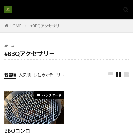
#家族の快適空間
#家族の意見を反映
#家族の成長に合わせた住まい
HOME
#BBQアクセサリー
#家族の成長に合わせた家
#家族の暮らし
#家族の理想の家
#家族リノベーション
#家族リフォーム
#家族向けリノベ
TAG
#BBQアクセサリー
#家族生活の質向上
#家族空間作り
#家購入
#家購入アドバイス
#家購入手続き#家選び
#家族の住まい改築
#家電設置
新着順
人気順
お勧めカテゴリ
#将来を見据えた家選び
#将来性のある土地
計画とイメージ
#屋上インフラ
#屋上エアコン配管
バックヤード
#屋上シーリング
#屋上のエネルギー設備
#屋上メンブレン
#屋上リフォーム
#屋上保護
#屋上排水システム
#屋上撤去
#屋上施設
BBQコンロ
#屋上構造解体
#家族の住環境