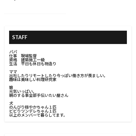
#家族の住まい改善
#室内手摺
#家庭用ピザ窯
#室内改造
#室内装飾
#室内解体
#室内解体準備
#家の保護
#家の塗り替え
STAFF
#家の塗装
#家の外観
#家の条件
#家の立地
#家の美観向上
#家の防水
パパ
仕事 現場監督
#家具移動
#家庭用コンポスト
資格 建築施工一級
生活 平日も休日も物造り
#家庭用プロジェクター
#家族のニーズ
ママ
出社したりリモートしたり今っぽい働き方が羨ましい。
#家庭用収納
#家庭用溶接
#家庭用電気工事
趣味は美味しい料理研究家
#家庭菜園
#家探し
#家族が住みやすい家
娘
元気いっぱい。
#家族が長く住める家
#家族で考える改築
親のする事全部手伝いたい屋さん
犬
#家族に合った家
のんびり穏やかちゃん１匹
ビビりツンデレちゃん１匹
#家族のためのインテリア#改築家族の考え
以上のメンバーで暮らしてます。
#家族のためのリフォーム
#家族のための住まい
#家族のための家
#家族のための改築計画