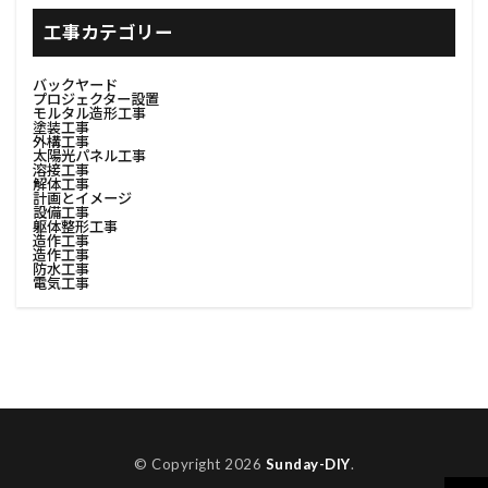
#書斎インテリア
#有機肥料
#塗装防汚
工事カテゴリー
#足場撤去
#費用調査
#資材リユース
バックヤード
#資材分別
#資材分別方法
#資源節約
プロジェクター設置
モルタル造形工事
塗装工事
#資産価値
#購入ステップ
#足場デザイン
外構工事
太陽光パネル工事
#足場の基礎
#足場レンタル
#足場安全対策
溶接工事
解体工事
計画とイメージ
#足場安全解体
#足場工事
#足場材回収
設備工事
躯体整形工事
#費用対効果
#足場材料
#足場材料処理
造作工事
造作工事
防水工事
#足場構築
#足場機材撤去
#足場解体
電気工事
#足場解体プロセス
#足場解体作業
#足場解体計画
#足場計画
#足場設置
#足場設計
#車中泊
#車内収納
#車内快適化
#費用見積
#調達選定
#転居
#見積書
#色選び
#荷物整理
© Copyright 2026
Sunday-DIY
.
#荷物積載
#荷造り
#表面整理