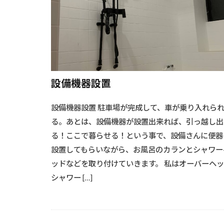
#流木オブジェ
#海からの贈り
#溶接基礎
#炭火のコツ
#洗浄と塗装
設備機器設置
#木材加工
#木製ドア
設備機器設置 駐車場が完成して、車が乗り入れら
#水回りリフォ
る。あとは、設備機器が設置出来れば、引っ越し出
#椅子選び
る！ここで暮らせる！という事で、設備さんに便器
設置してもらいながら、お風呂のカランとシャワー
#機能的収納
ッドなどを取り付けていきます。 私はオーバーヘ
#耐候性向上
シャワー […]
#精密仕上げ
#耐久性向上#レ
#耐震ブロック