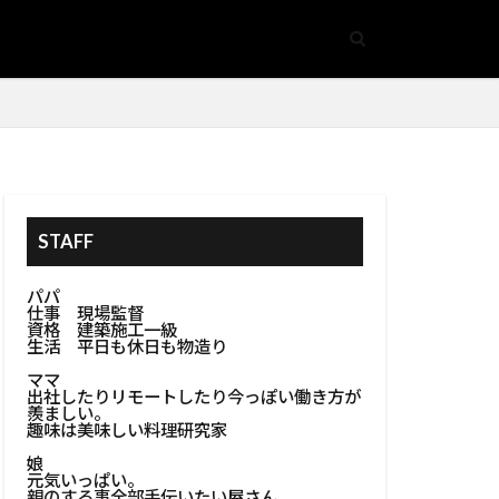
ア
手摺
#隠し収納
基礎
事空間
生方法
開閉式床収納
#鏡アクセサリー
STAFF
管安全
パパ
金属加工
仕事 現場監督
資格 建築施工一級
ズ
生活 平日も休日も物造り
#防カビ塗装
ママ
出社したりリモートしたり今っぽい働き方が
#防水処理
羨ましい。
趣味は美味しい料理研究家
ンテリア
娘
リア
元気いっぱい。
親のする事全部手伝いたい屋さん