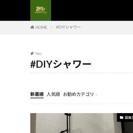
#解体現場管理
#額縁デザイン
#電力自給
#DIYシャワー
HOME
#電気設備更新
#食卓テーブル
#養生材料
TAG
#DIYシャワー
#高圧洗浄#DI
#造作手摺
#配管工事
#金属手摺
新着順
人気順
お勧めカテゴリ
#鏡のフレーム
計画とイメージ
#防水カバー
設備
#防水塗料
#洗浄技術