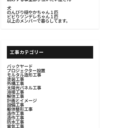
#浴室設計
犬
のんびり穏やかちゃん１匹
#溶接作業
ビビりツンデレちゃん１匹
以上のメンバーで暮らしてます。
BBQ
火台作り
窓
#木工建具
イン
工事カテゴリー
#木製建具
バックヤード
棚設置
プロジェクター設置
モルタル造形工事
者選定
塗装工事
外構工事
自然の美しさ
太陽光パネル工事
溶接工事
#粗塗り技術
解体工事
計画とイメージ
#耐久性向上
設備工事
躯体整形工事
造作工事
設置
#耐熱素材
造作工事
防水工事
焚き火台
電気工事