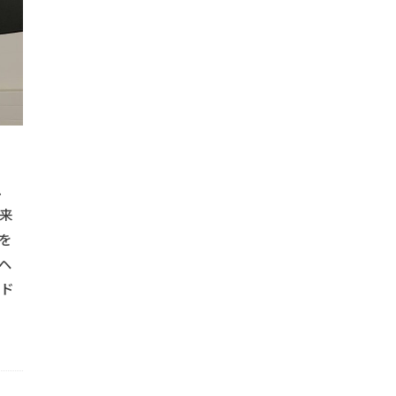
#流木クラフト
#流木家具
#浴室改修
#浴室改善
物
#溶接
#汚れ除去
#溶接アート
#溶接プロジェクト
#溶接手摺
#溶接技術
#火の取り扱い
#火の管理
#炭火
#焚き火キャンプ
#焚き火グッズ
#焚き火の使い方
#焚き
#水漏れ防止
#焼き物料理
#木製床
#服整理
#木の
#木製イス
#木製インテリア
#木製スライドドア
#木製デザ
#木製フレーム
#木製リフォーム
#木製家具
#木製家具製作
れ
ーム
#木製扉
#木製手摺
#木製装飾
#机の配置
#
来
#業務効率化
#業務用車両
#業者比較
#業者評価
#業
を
ヘ
#機能的壁
#機能的手摺
#焚き火料理
#照明設置
#
ッド
#窓枠塗装
#窓枠防水
#窓防水工事
#簡単カヤック収納
#納期管理
#美しい壁造作
#美観向上
#耐久性アップ
ンガ壁
#耐久性壁
#耐候性塗料
#窓周り防水
#耐水層
壁
#腰掛けイス
#自作キャンプ道具
#自作ピザ窯
#自作