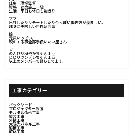
仕事 現場監督
資格 建築施工一級
生活 平日も休日も物造り
ママ
出社したりリモートしたり今っぽい働き方が羨ましい。
趣味は美味しい料理研究家
娘
元気いっぱい。
親のする事全部手伝いたい屋さん
犬
のんびり穏やかちゃん１匹
ビビりツンデレちゃん１匹
以上のメンバーで暮らしてます。
工事カテゴリー
バックヤード
プロジェクター設置
モルタル造形工事
塗装工事
外構工事
太陽光パネル工事
溶接工事
解体工事