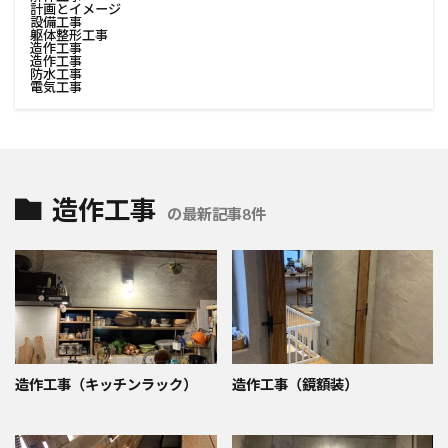
計画とイメージ
設備工事
躯体整形工事
造作工事
造作工事
防水工事
電気工事
造作工事
の最新記事8件
造作工事（キッチンラック）
造作工事（鏡額装）