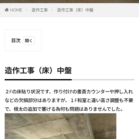
HOME
造作工事
造作工事（床）中盤
目次
1
造作工
事
（床）
造作工事（床）中盤
中盤
２Fの床貼り状況です、作り付けの書斎カウンターや押し入れ
などの欠損部分はありますが、１F和室と違い高さ調整も不要
で、根太の追加で塞げる為何も問題はありませんでした。