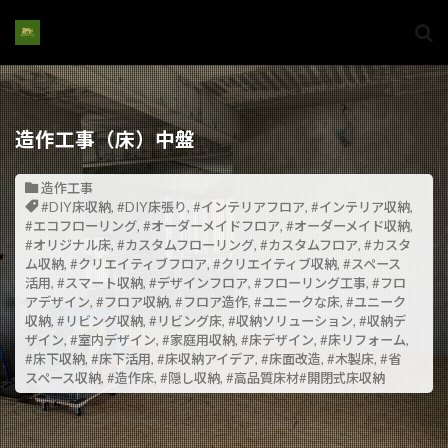
造作工事（床）中盤
造作工事
#DIY床収納
,
#DIY床張り
,
#インテリアフロア
,
#インテリア収納
,
#エコフローリング
,
#オーダーメイドフロア
,
#オーダーメイド収納
,
#オリジナル床
,
#カスタムフローリング
,
#カスタムフロア
,
#カスタ
ム収納
,
#クリエイティブフロア
,
#クリエイティブ収納
,
#スペース
活用
,
#スマート収納
,
#デザインフロア
,
#フローリング工事
,
#フロ
アデザイン
,
#フロア収納
,
#フロア造作
,
#ユニークな床
,
#ユニーク
収納
,
#リビング収納
,
#リビング床
,
#収納ソリューション
,
#収納デ
ザイン
,
#室内デザイン
,
#家庭用収納
,
#床デザイン
,
#床リフォーム
,
#床下収納
,
#床下活用
,
#床収納アイデア
,
#床面改造
,
#木製床
,
#省
スペース収納
,
#造作床
,
#隠し収納
,
#高品質床材#開閉式床収納