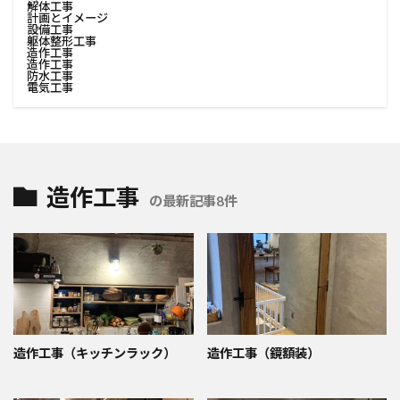
解体工事
計画とイメージ
設備工事
躯体整形工事
造作工事
造作工事
防水工事
電気工事
造作工事
の最新記事8件
造作工事（キッチンラック）
造作工事（鏡額装）