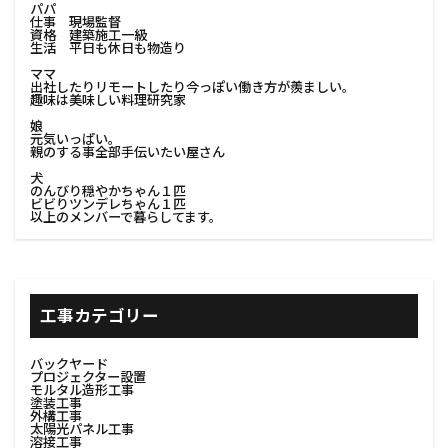
パパ
仕事 現場監督
資格 建築施工一級
生活 平日も休日も物造り
ママ
出社したりリモートしたり今っぽい働き方が羨ましい。
趣味は美味しい料理研究家
娘
元気いっぱい。
親のする事全部手伝いたい屋さん
犬
のんびり穏やかちゃん１匹
ビビりツンデレちゃん１匹
以上のメンバーで暮らしてます。
工事カテゴリー
バックヤード
プロジェクター設置
モルタル造形工事
塗装工事
外構工事
太陽光パネル工事
溶接工事