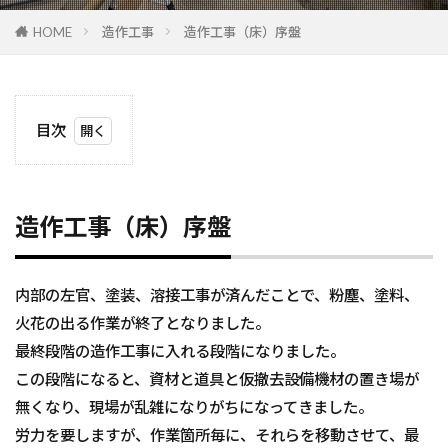
HOME
造作工事
造作工事（床）序盤
目次
1
造作工
事
（床）
造作工事（床）序盤
序盤
内部の左官、塗装、溶接工事が済んだことで、粉塵、塗料、
火花の出る作業が終了となりました。
最終段階の造作工事に入れる段階になりました。
この段階になると、資材と道具と仮撤去設備機材の置き場が
無くなり、現場が乱雑になりがちになってきました。
労力を要しますが、作業箇所毎に、それらを移動させて、最