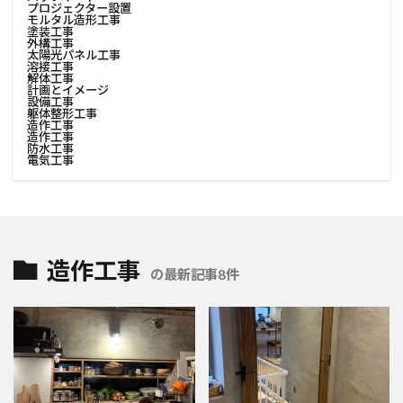
プロジェクター設置
モルタル造形工事
塗装工事
外構工事
太陽光パネル工事
溶接工事
解体工事
計画とイメージ
設備工事
躯体整形工事
造作工事
造作工事
防水工事
電気工事
造作工事
の最新記事8件