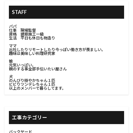
STAFF
パパ
仕事 現場監督
資格 建築施工一級
生活 平日も休日も物造り
ママ
出社したりリモートしたり今っぽい働き方が羨ましい。
趣味は美味しい料理研究家
娘
元気いっぱい。
親のする事全部手伝いたい屋さん
犬
のんびり穏やかちゃん１匹
ビビりツンデレちゃん１匹
以上のメンバーで暮らしてます。
工事カテゴリー
バックヤード