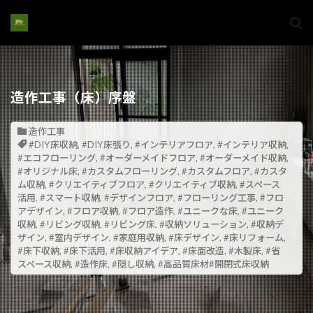
造作工事（床）序盤
造作工事
#DIY床収納
,
#DIY床張り
,
#インテリアフロア
,
#インテリア収納
,
#エコフローリング
,
#オーダーメイドフロア
,
#オーダーメイド収納
,
#オリジナル床
,
#カスタムフローリング
,
#カスタムフロア
,
#カスタ
ム収納
,
#クリエイティブフロア
,
#クリエイティブ収納
,
#スペース
活用
,
#スマート収納
,
#デザインフロア
,
#フローリング工事
,
#フロ
アデザイン
,
#フロア収納
,
#フロア造作
,
#ユニークな床
,
#ユニーク
収納
,
#リビング収納
,
#リビング床
,
#収納ソリューション
,
#収納デ
ザイン
,
#室内デザイン
,
#家庭用収納
,
#床デザイン
,
#床リフォーム
,
#床下収納
,
#床下活用
,
#床収納アイデア
,
#床面改造
,
#木製床
,
#省
スペース収納
,
#造作床
,
#隠し収納
,
#高品質床材#開閉式床収納