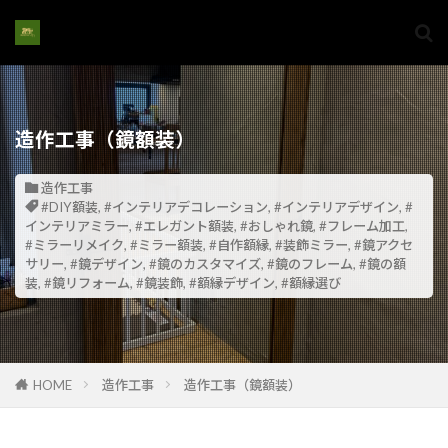
造作工事（鏡額装）
造作工事
#DIY額装
,
#インテリアデコレーション
,
#インテリアデザイン
,
#
インテリアミラー
,
#エレガント額装
,
#おしゃれ鏡
,
#フレーム加工
,
#ミラーリメイク
,
#ミラー額装
,
#自作額縁
,
#装飾ミラー
,
#鏡アクセ
サリー
,
#鏡デザイン
,
#鏡のカスタマイズ
,
#鏡のフレーム
,
#鏡の額
装
,
#鏡リフォーム
,
#鏡装飾
,
#額縁デザイン
,
#額縁選び
HOME
造作工事
造作工事（鏡額装）