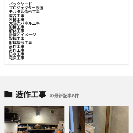
バックヤード
プロジェクター設置
モルタル造形工事
塗装工事
外構工事
太陽光パネル工事
溶接工事
解体工事
計画とイメージ
設備工事
躯体整形工事
造作工事
造作工事
防水工事
電気工事
造作工事
の最新記事8件