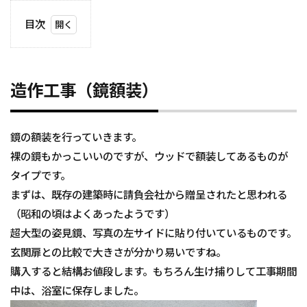
目次
1
造作
工事
（鏡
造作工事（鏡額装）
額
装）
鏡の額装を行っていきます。
裸の鏡もかっこいいのですが、ウッドで額装してあるものが
タイプです。
まずは、既存の建築時に請負会社から贈呈されたと思われる
（昭和の頃はよくあったようです）
超大型の姿見鏡、写真の左サイドに貼り付いているものです。
玄関扉との比較で大きさが分かり易いですね。
購入すると結構お値段します。もちろん生け捕りして工事期間
中は、浴室に保存しました。