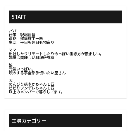
STAFF
パパ
仕事 現場監督
資格 建築施工一級
生活 平日も休日も物造り
ママ
出社したりリモートしたり今っぽい働き方が羨ましい。
趣味は美味しい料理研究家
娘
元気いっぱい。
親のする事全部手伝いたい屋さん
犬
のんびり穏やかちゃん１匹
ビビりツンデレちゃん１匹
以上のメンバーで暮らしてます。
工事カテゴリー