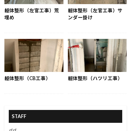
#環境に優しい住まい
#環境保護
躯体整形（左官工事）荒
躯体整形（左官工事）サ
#環境保護解体
#環境対策
#環境調査
埋め
ンダー掛け
#生ごみリサイクル
#生ごみ処理
#発注プロセス
#発注戦略
#空間リフォーム
#発注決定
#発注管理
#白目地
#白目地アクセント
#目地仕上げ
#省エネルギー
#省エネ電気工事
#省スペース収納
#省スペース家具
躯体整形（CB工事）
躯体整形（ハツリ工事）
#石膏仕上げ
#石膏作業
#石膏壁研磨
#研磨工具
#移動オフィス
#塗装防腐
#塗装表面準備
#BBQコンロ
#コンポストの作り方
#ゴミ削減
STAFF
#コンクリートブロック塗装
#コンクリートブロック壁
#コンクリート削除
パパ