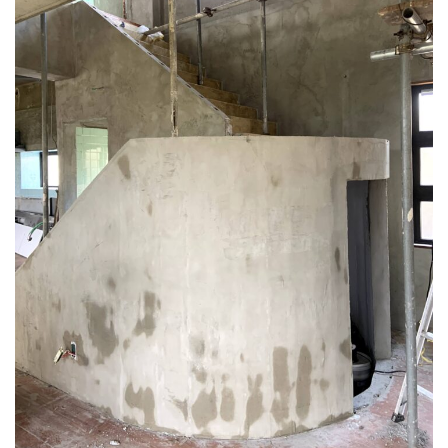
#焚き火キャンプ
#焚き火グッズ
#焚き火の使い方
#焚き火台作り
#洗浄と塗装
#水漏れ防止
#焼き物料理
#木製床
#服整理
#木の窓
#木工建具
#木材加工
#木製イス
#木製インテリア
#木製スライドドア
#木製デザイン
#木製ドア
#木製フレーム
#木製リフォーム
#木製家具
#木製家具製作
#木製建具
#水回りリフォーム
#木製扉
#木製手摺
#木製装飾
#机の配置
#棚設置
#椅子選び
#業務効率化
#業務用車両
#業者比較
#業者評価
#業者選定
#機能的収納
#機能的壁
#機能的手摺
#焚き火料理
#照明設置
#自然の美しさ
#耐候性向上