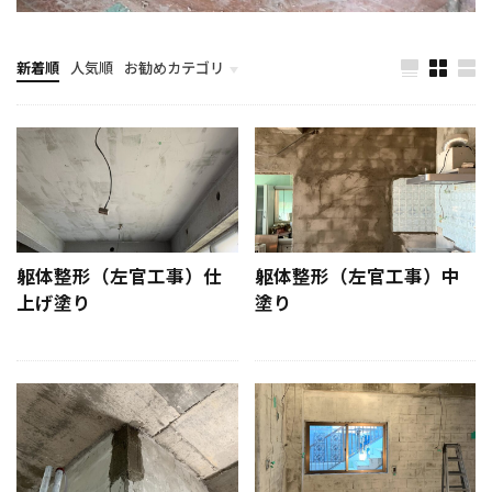
#窓枠塗装
#窓枠防水
#窓防水工事
#簡単カヤック収納
#粗塗り技術
#精密仕上げ
新着順
人気順
お勧めカテゴリ
#納期管理
#美しい壁造作
#美観向上
計画とイメージ
#耐久性アップ
#耐久性向上
#耐久性向上#レンガ壁
#耐久性壁
#耐候性塗料
#窓周り防水
#耐水層設置
#耐熱素材
#耐震ブロック壁
#腰掛けイス
#自作キャンプ道具
#自作ピザ窯
躯体整形（左官工事）仕
躯体整形（左官工事）中
上げ塗り
塗り
#自作焚き火台
#自作額縁
#自宅カヤック保管
#自宅資産価値
#自宅購入
#自宅選び
#自家消費
#自家製肥料
#窓枠リニューアル
#空間活用
#燃焼効率アップ
#発注リスク管理
#物件探し
#物件選び
#現代左官
#理想の住まい
#理想の土地
#理想の家探し