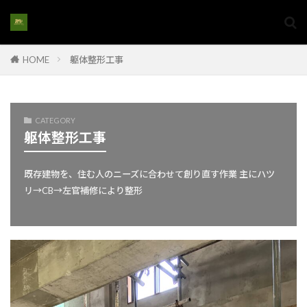
#鏡装飾
#長く住める家
#防カビ塗装
#防水カバー
#防水コーティング
#防水テクニック
#防水メンテナンス
HOME
躯体整形工事
#防水処理
#防水塗料
#防水塗装
#舗装工事
#自然素材
#服の収納
CATEGORY
#海岸インテリア
#洗浄技術
#洗浄方法
躯体整形工事
#流木
#流木DIY
#流木アート
#流木インテリア
#流木オブジェ
既存建物を、住む人のニーズに合わせて創り直す作業 主にハツ
#流木クラフト
#流木家具
#浴室改修
リ→CB→左官補修により整形
#浴室改善
#浴室設計
#海からの贈り物
#溶接
#汚れ除去
#溶接アート
#溶接プロジェクト
#溶接作業
#溶接基礎
#溶接手摺
#溶接技術
#火の取り扱い
#火の管理
#炭火BBQ
#炭火のコツ