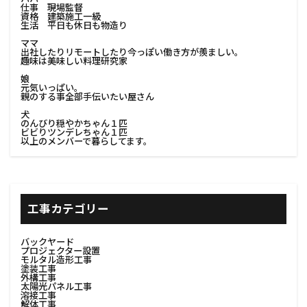
仕事 現場監督
#コンクリート建築
#コンクリート補修
資格 建築施工一級
生活 平日も休日も物造り
#コンクリート造形
#コンセント設置
ママ
出社したりリモートしたり今っぽい働き方が羨ましい。
#コンパクトソファー
#コンパクトテーブル
趣味は美味しい料理研究家
娘
#コンパクトデスク
#コンパクト収納
元気いっぱい。
親のする事全部手伝いたい屋さん
#コンパクト家具
#コンポスト初心者
犬
#コスト効率
#コンポスト容器
#サステナブル
のんびり穏やかちゃん１匹
ビビりツンデレちゃん１匹
以上のメンバーで暮らしてます。
#サッシシーリング
#サッシの塗り替え
#サッシの補修
#サッシメンテナンス
#サッシ保護
#サッシ塗装
#サッシ塗装コツ
工事カテゴリー
#サッシ色選び
#サッシ防水
#サビ除去
#サプライヤー選び
#サンディング技術
バックヤード
プロジェクター設置
#コスト管理
#コスト削減
#シーリング材選定
モルタル造形工事
塗装工事
#キャンプ用品
#キッチンとダイニング
外構工事
太陽光パネル工事
溶接工事
#キッチンラック
#キッチンリフォーム
解体工事