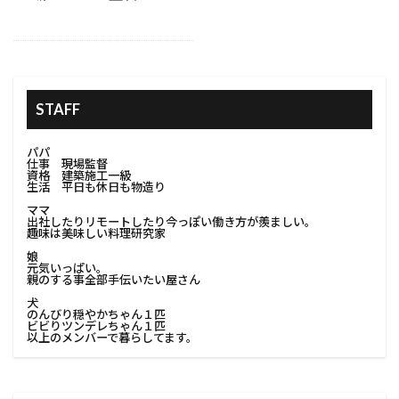
#家族の住まい改善
#室内手摺
#家庭用ピザ窯
#室内改造
#室内装飾
#室内解体
#室内解体準備
#家の保護
#家の塗り替え
STAFF
#家の塗装
#家の外観
#家の条件
#家の立地
#家の美観向上
#家の防水
パパ
仕事 現場監督
#家具移動
#家庭用コンポスト
資格 建築施工一級
生活 平日も休日も物造り
#家庭用プロジェクター
#家族のニーズ
ママ
出社したりリモートしたり今っぽい働き方が羨ましい。
#家庭用収納
#家庭用溶接
#家庭用電気工事
趣味は美味しい料理研究家
#家庭菜園
#家探し
#家族が住みやすい家
娘
元気いっぱい。
#家族が長く住める家
#家族で考える改築
親のする事全部手伝いたい屋さん
犬
#家族に合った家
のんびり穏やかちゃん１匹
ビビりツンデレちゃん１匹
#家族のためのインテリア#改築家族の考え
以上のメンバーで暮らしてます。
#家族のためのリフォーム
#家族のための住まい
#家族のための家
#家族のための改築計画