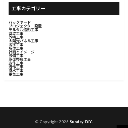
#書斎インテリア
#有機肥料
#塗装防汚
工事カテゴリー
#足場撤去
#費用調査
#資材リユース
バックヤード
#資材分別
#資材分別方法
#資源節約
プロジェクター設置
モルタル造形工事
塗装工事
#資産価値
#購入ステップ
#足場デザイン
外構工事
太陽光パネル工事
#足場の基礎
#足場レンタル
#足場安全対策
溶接工事
解体工事
計画とイメージ
#足場安全解体
#足場工事
#足場材回収
設備工事
躯体整形工事
#費用対効果
#足場材料
#足場材料処理
造作工事
造作工事
防水工事
#足場構築
#足場機材撤去
#足場解体
電気工事
#足場解体プロセス
#足場解体作業
#足場解体計画
#足場計画
#足場設置
#足場設計
#車中泊
#車内収納
#車内快適化
#費用見積
#調達選定
#転居
#見積書
#色選び
#荷物整理
© Copyright 2026
Sunday-DIY
.
#荷物積載
#荷造り
#表面整理