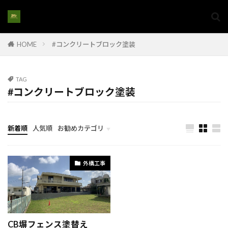
#家族の快適空間
#家族の意見を反映
#家族の成長に合わせた住まい
HOME
#コンクリートブロック塗装
#家族の成長に合わせた家
#家族の暮らし
#家族の理想の家
#家族リノベーション
#家族リフォーム
#家族向けリノベ
TAG
#コンクリートブロック塗装
#家族生活の質向上
#家族空間作り
#家購入
#家購入アドバイス
#家購入手続き#家選び
#家族の住まい改築
#家電設置
新着順
人気順
お勧めカテゴリ
#将来を見据えた家選び
#将来性のある土地
計画とイメージ
#屋上インフラ
#屋上エアコン配管
外構工事
#屋上シーリング
#屋上のエネルギー設備
#屋上メンブレン
#屋上リフォーム
#屋上保護
#屋上排水システム
#屋上撤去
#屋上施設
CB塀フェンス塗替え
#屋上構造解体
#家族の住環境