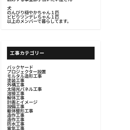
フト技法
犬
エイティブ塗装
のんびり穏やかちゃん１匹
ビビりツンデレちゃん１匹
ン
以上のメンバーで暮らしてます。
ゼット整理
ト
ーラー設計
工事カテゴリー
テーブル
エリア
バックヤード
プロジェクター設置
ングチェア
モルタル造形工事
塗装工事
間作り
外構工事
#チェア
太陽光パネル工事
溶接工事
#テクスチャ壁
解体工事
計画とイメージ
ント
設備工事
躯体整形工事
ド
造作工事
造作工事
取り付け
防水工事
電気工事