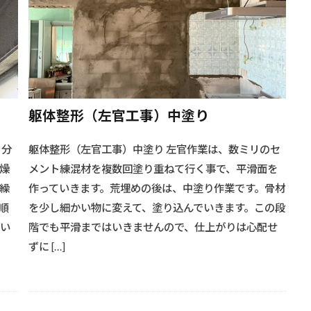
#キャンプ道具
#クローゼット棚
#クラック補修
#クラ
ルギー
#クリエイティブフロア
#クリエイティブ収納
#クリ
ブ壁
#クリエイティブ手摺
#グリル料理
#クローゼットデザイ
リフォーム
#クローゼット拡張
#クローゼット改造
#クロー
業
#シアターシステム
#キッチンスタイル
#ダイニングセッ
躯体整形（左官工事）中塗り
設計
#ソーラー発電効率
#ソーラー発電効率#太陽光架台
#ソ
イル
#ソファーダイニング
#ソファーデザイン
#ソファーと
く分
躯体整形（左官工事）中塗り 左官作業は、数ミリのセ
#ダイニングアイデア
#ダイニングインテリア
#ダイニング
燥
メント練混材を複数回塗り重ねて行く事で、平滑面を
ース
#ダイニングソファー
#ソーラーパネル設置
#ダイニ
繰
作っていきます。荒埋めの後は、中塗り作業です。骨材
ーブル
#ダイニングルーム
#ダイニング空間
#ダイニング空
順
を少し細かい物に変えて、塗り込んでいきます。この段
イン
#テーブルレイアウト
#テーブル選び
#テーブル配置
白い
階でも平滑まではいきませんので、仕上がりは心配せ
ずに […]
ン技術
#デザインアイデア
#デザインフロア
#ソーラーマウ
ル架台
#シャワーシステム
#シンプルラック
#シャワーヘッ
ベーション
#シャワーリフォーム
#シャワー交換
#シャワー