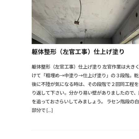
#キャンプ料理
#グリーンエネ
#クリエイティ
#クローゼット
#シーリング作
躯体整形（左官工事）仕上げ塗り
#ソーラー架台
#ソファースタ
躯体整形（左官工事）仕上げ塗り 左官作業は大き
#ソファー選び
けて「粗埋め→中塗り→仕上げ塗り」の３段階。乾
#ダイニングスペ
後に不陸が気になる時は、その段階で２回同工程を
#ダイニングテ
り返して下さい。分かり易い壁がありましたので、
#テーブルデザ
を追っておさらいしてみましょう。 ラセン階段の
部分で […]
#デコレーショ
#ソーラーパネ
#シャワーリノ