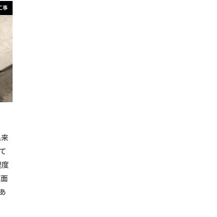
付けガイド
#シャワー取り付けのコツ
#シャワー機器
#シャ
工事
#シャワー設置アイデア
#シャワー設置方法
#シンプルデザ
ク
#シンプル収納
#ソーラーパネル助成金
#スイッチ取り付
プロジェクター
#スクリーン設置
#スタンディングデスク
#
#スペース活用
#スマートホーム化
#スマート収納
#スムー
#ソーラーエネルギー
#ソーラーシステム
#ソーラーテクノ
ニングテーブル
#キッチンコンポスト
#デザイン壁
#インテ
#アウトドアギア収納
#アウトドアクッキング
#アウトドアグ
コレーション
#アウトドアライフ
#アウトドア焚き火
#アウ
出来
#インテリアソファー
#インテリアデコレーション
#インテ
て
ロア
#インテリアミラー
#DIY額装
#インテリアレンガ
程度
摺
#インテリア造形
#インテリア雑貨
#ヴィンテージ家具
直面
クローゼット
#ウォークインクローゼット設計
#ウォークイン収納
あ
ト
#エイジング塗装
#エクステリアデザイン
#エクステリア