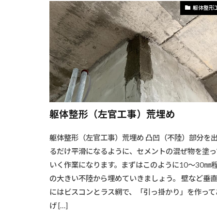
#シャワー取り
躯体整形
#シャワー設置
#シンプルデス
#スクリーンと
#スツール
#スリムラック
#キッチンダイ
#LED照明工事
躯体整形（左官工事）荒埋め
#アウトドアデ
躯体整形（左官工事）荒埋め 凸凹（不陸）部分を
#アクセス良好
るだけ平滑になるように、セメントの混ぜ物を塗っ
#インテリアフ
いく作業になります。まずはこのように10～30㎜
#インテリア手
の大きい不陸から埋めていきましょう。 壁など垂
#ウォークイン
にはビスコンとラス網で、「引っ掛かり」を作って
#ウッドクラフ
げ […]