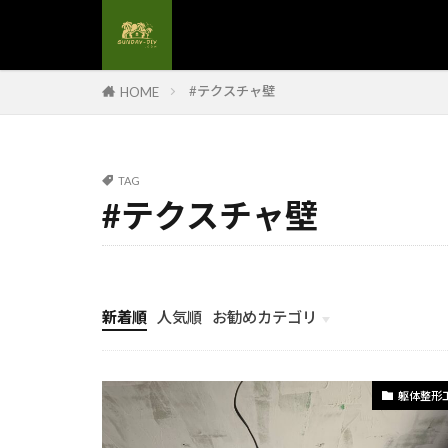
#生ごみリサイ
#発注決定
#省エネ電気工
#テクスチャ壁
HOME
#石膏壁研磨
#コンポストの
#コンクリート
TAG
#コンセント設
#テクスチャ壁
#コンパクト収
#サステナブル
#サッシメンテ
新着順
人気順
お勧めカテゴリ
#サッシ防水
計画とイメージ
#コスト削減
#キッチンリフ
躯体整形
#キッチン整理