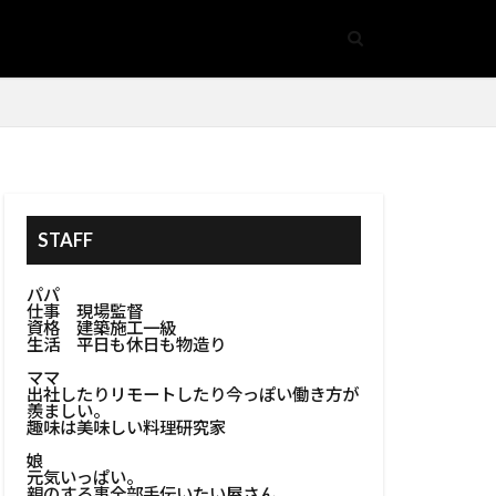
ォーム
#省エネルギー
膏作業
#BBQコンロ
トブロック壁
造形
デスク
STAFF
コンポスト容器
パパ
仕事 現場監督
ッシ色選び
資格 建築施工一級
生活 平日も休日も物造り
ト管理
ママ
#キッチンラック
出社したりリモートしたり今っぽい働き方が
羨ましい。
趣味は美味しい料理研究家
#キッチン家具
娘
ンプグリル
元気いっぱい。
親のする事全部手伝いたい屋さん