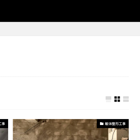
クル
#生ごみ処理
#発注プロセス
#発注戦略
#空間リフ
#発注管理
#白目地
#白目地アクセント
#目地仕上げ
事
#省スペース収納
#省スペース家具
#石膏仕上げ
#石
#研磨工具
#移動オフィス
#塗装防腐
#塗装表面準備
作り方
#ゴミ削減
#コンクリートブロック塗装
#コンクリー
削除
#コンクリート建築
#コンクリート補修
#コンクリート
置
#コンパクトソファー
#コンパクトテーブル
#コンパクト
納
#コンパクト家具
#コンポスト初心者
#コスト効率
#
#サッシシーリング
#サッシの塗り替え
#サッシの補修
ナンス
#サッシ保護
#サッシ塗装
#サッシ塗装コツ
#サ
#サビ除去
#サプライヤー選び
#サンディング技術
#コス
#シーリング材選定
#キャンプ用品
#キッチンとダイニング
ォーム
#キッチン収納
#キッチン収納棚
#キッチン収納計画
工事
躯体整形工事
#キッチン整理術
#キッチン棚
#キッチン釣り棚
#キャ