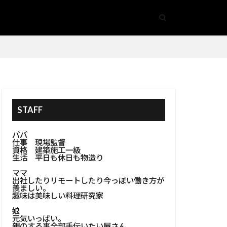
体資材選別
ア
手摺
#隠し収納
基礎
事空間
生方法
開閉式床収納
STAFF
#鏡アクセサリー
管安全
パパ
仕事 現場監督
金属加工
資格 建築施工一級
生活 平日も休日も物造り
ズ
ママ
#防カビ塗装
出社したりリモートしたり今っぽい働き方が
羨ましい。
#防水処理
趣味は美味しい料理研究家
娘
ンテリア
元気いっぱい。
親のする事全部手伝いたい屋さん