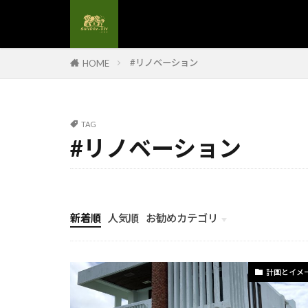
#解体後処理
#解体現場管理
#額縁デザイン
#リノベーション
HOME
#電力自給
#電気設備更新
#食卓テーブル
TAG
#養生材料
#リノベーション
#高圧洗浄#DI
#造作手摺
#配管工事
新着順
人気順
お勧めカテゴリ
#金属手摺
計画とイメージ
#鏡のフレーム
#防水カバー
計画とイメ
#防水塗料