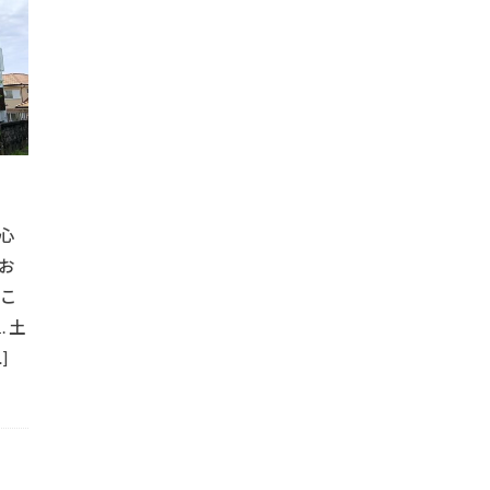
#洗浄方法
#流木
#流木DIY
#流木アート
#流木インテ
#流木クラフト
#流木家具
#浴室改修
#浴室改善
物
#溶接
#汚れ除去
#溶接アート
#溶接プロジェクト
#溶接手摺
#溶接技術
#火の取り扱い
#火の管理
#炭火
#焚き火キャンプ
#焚き火グッズ
#焚き火の使い方
#焚き
#水漏れ防止
#焼き物料理
#木製床
#服整理
#木の
#木製イス
#木製インテリア
#木製スライドドア
#木製デザ
心
#木製フレーム
#木製リフォーム
#木製家具
#木製家具製作
お
ーム
#木製扉
#木製手摺
#木製装飾
#机の配置
#
むこ
#業務効率化
#業務用車両
#業者比較
#業者評価
#業
 土
#機能的壁
#機能的手摺
#焚き火料理
#照明設置
#
]
#窓枠塗装
#窓枠防水
#窓防水工事
#簡単カヤック収納
#納期管理
#美しい壁造作
#美観向上
#耐久性アップ
ンガ壁
#耐久性壁
#耐候性塗料
#窓周り防水
#耐水層