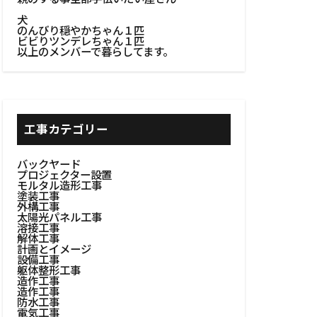
リア
犬
#浴室設計
のんびり穏やかちゃん１匹
ビビりツンデレちゃん１匹
#溶接作業
以上のメンバーで暮らしてます。
BBQ
火台作り
窓
#木工建具
工事カテゴリー
イン
#木製建具
バックヤード
プロジェクター設置
棚設置
モルタル造形工事
塗装工事
者選定
外構工事
太陽光パネル工事
自然の美しさ
溶接工事
解体工事
計画とイメージ
#粗塗り技術
設備工事
躯体整形工事
#耐久性向上
造作工事
造作工事
設置
#耐熱素材
防水工事
電気工事