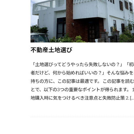
#洗浄技術
#流木オブジェ
#海からの贈り
#溶接基礎
#炭火のコツ
#洗浄と塗装
不動産土地選び
#木材加工
「土地選びってどうやったら失敗しないの？」「初
#木製ドア
者だけど、何から始めればいいの？」そんな悩みを
#水回りリフォ
持ちの方に、この記事は最適です。 この記事を読
#椅子選び
とで、以下の3つの重要なポイントが得られます。 1.
#機能的収納
地購入時に気をつけるべき注意点と失敗防止策 2. […
#耐候性向上
#精密仕上げ
#耐久性向上#レ