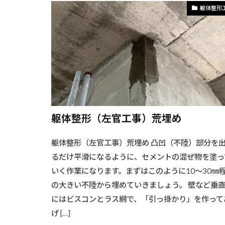
#シャワー取り
躯体整形
#シャワー設置
#シンプルデス
#スクリーンと
#スツール
#スリムラック
#キッチンダイ
#LED照明工事
躯体整形（左官工事）荒埋め
#アウトドアデ
躯体整形（左官工事）荒埋め 凸凹（不陸）部分を
#アクセス良好
るだけ平滑になるように、セメントの混ぜ物を塗っ
#インテリアフ
いく作業になります。まずはこのように10～30㎜
#インテリア手
の大きい不陸から埋めていきましょう。 壁など垂
#ウォークイン
にはビスコンとラス網で、「引っ掛かり」を作って
#ウッドクラフ
げ […]