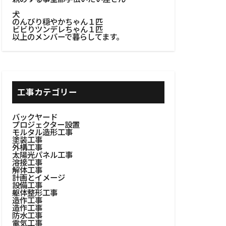
フト技法
犬
エイティブ塗装
のんびり穏やかちゃん１匹
ビビりツンデレちゃん１匹
ン
以上のメンバーで暮らしてます。
ゼット整理
ト
ーラー設計
工事カテゴリー
テーブル
エリア
バックヤード
プロジェクター設置
ングチェア
モルタル造形工事
塗装工事
間作り
外構工事
#チェア
太陽光パネル工事
溶接工事
#テクスチャ壁
解体工事
計画とイメージ
ント
設備工事
躯体整形工事
ド
造作工事
造作工事
取り付け
防水工事
電気工事