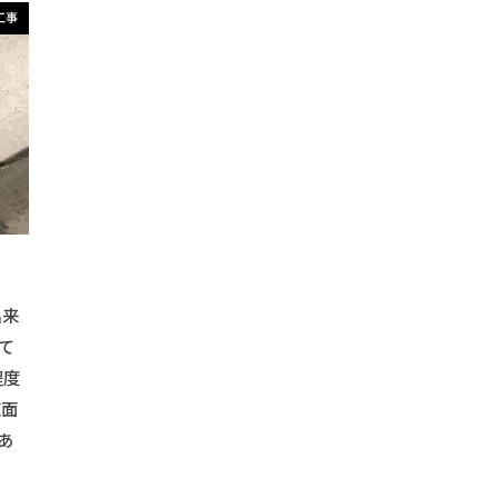
付けガイド
#シャワー取り付けのコツ
#シャワー機器
#シャ
工事
#シャワー設置アイデア
#シャワー設置方法
#シンプルデザ
ク
#シンプル収納
#ソーラーパネル助成金
#スイッチ取り付
プロジェクター
#スクリーン設置
#スタンディングデスク
#
#スペース活用
#スマートホーム化
#スマート収納
#スムー
#ソーラーエネルギー
#ソーラーシステム
#ソーラーテクノ
ニングテーブル
#キッチンコンポスト
#デザイン壁
#インテ
#アウトドアギア収納
#アウトドアクッキング
#アウトドアグ
コレーション
#アウトドアライフ
#アウトドア焚き火
#アウ
出来
#インテリアソファー
#インテリアデコレーション
#インテ
て
ロア
#インテリアミラー
#DIY額装
#インテリアレンガ
程度
摺
#インテリア造形
#インテリア雑貨
#ヴィンテージ家具
直面
クローゼット
#ウォークインクローゼット設計
#ウォークイン収納
あ
ト
#エイジング塗装
#エクステリアデザイン
#エクステリア