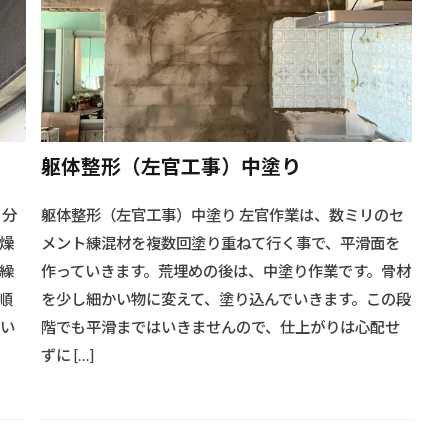
#キャンプ道具
#クローゼット棚
#クラック補修
#クラ
ルギー
#クリエイティブフロア
#クリエイティブ収納
#クリ
ブ壁
#クリエイティブ手摺
#グリル料理
#クローゼットデザイ
リフォーム
#クローゼット拡張
#クローゼット改造
#クロー
業
#シアターシステム
#キッチンスタイル
#ダイニングセッ
躯体整形（左官工事）中塗り
設計
#ソーラー発電効率
#ソーラー発電効率#太陽光架台
#ソ
イル
#ソファーダイニング
#ソファーデザイン
#ソファーと
く分
躯体整形（左官工事）中塗り 左官作業は、数ミリのセ
#ダイニングアイデア
#ダイニングインテリア
#ダイニング
燥
メント練混材を複数回塗り重ねて行く事で、平滑面を
ース
#ダイニングソファー
#ソーラーパネル設置
#ダイニ
繰
作っていきます。荒埋めの後は、中塗り作業です。骨材
ーブル
#ダイニングルーム
#ダイニング空間
#ダイニング空
順
を少し細かい物に変えて、塗り込んでいきます。この段
イン
#テーブルレイアウト
#テーブル選び
#テーブル配置
白い
階でも平滑まではいきませんので、仕上がりは心配せ
ずに […]
ン技術
#デザインアイデア
#デザインフロア
#ソーラーマウ
ル架台
#シャワーシステム
#シンプルラック
#シャワーヘッ
ベーション
#シャワーリフォーム
#シャワー交換
#シャワー