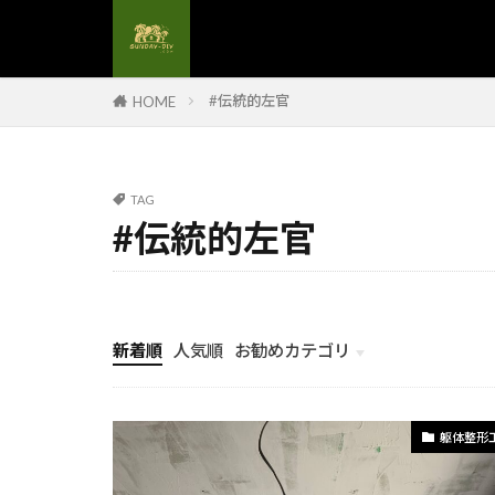
#生ごみリサイ
#発注決定
#省エネ電気工
#伝統的左官
HOME
#石膏壁研磨
#コンポストの
#コンクリート
TAG
#コンセント設
#伝統的左官
#コンパクト収
#サステナブル
#サッシメンテ
新着順
人気順
お勧めカテゴリ
#サッシ防水
計画とイメージ
#コスト削減
#キッチンリフ
躯体整形
#キッチン整理