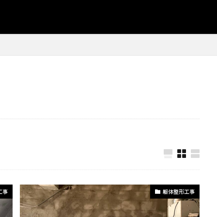
クル
#生ごみ処理
#発注プロセス
#発注戦略
#空間リフ
#発注管理
#白目地
#白目地アクセント
#目地仕上げ
事
#省スペース収納
#省スペース家具
#石膏仕上げ
#石
#研磨工具
#移動オフィス
#塗装防腐
#塗装表面準備
作り方
#ゴミ削減
#コンクリートブロック塗装
#コンクリー
削除
#コンクリート建築
#コンクリート補修
#コンクリート
置
#コンパクトソファー
#コンパクトテーブル
#コンパクト
納
#コンパクト家具
#コンポスト初心者
#コスト効率
#
#サッシシーリング
#サッシの塗り替え
#サッシの補修
ナンス
#サッシ保護
#サッシ塗装
#サッシ塗装コツ
#サ
#サビ除去
#サプライヤー選び
#サンディング技術
#コス
#シーリング材選定
#キャンプ用品
#キッチンとダイニング
ォーム
#キッチン収納
#キッチン収納棚
#キッチン収納計画
工事
躯体整形工事
#キッチン整理術
#キッチン棚
#キッチン釣り棚
#キャ