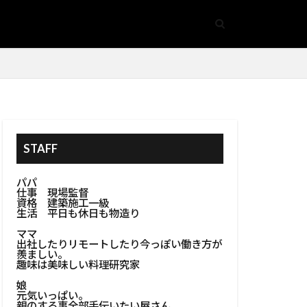
ォーム
#省エネルギー
膏作業
#BBQコンロ
トブロック壁
造形
デスク
STAFF
コンポスト容器
パパ
仕事 現場監督
ッシ色選び
資格 建築施工一級
生活 平日も休日も物造り
ト管理
ママ
#キッチンラック
出社したりリモートしたり今っぽい働き方が
羨ましい。
趣味は美味しい料理研究家
#キッチン家具
娘
ンプグリル
元気いっぱい。
親のする事全部手伝いたい屋さん