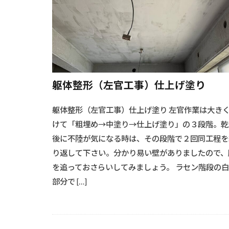
#キャンプ料理
#グリーンエネ
#クリエイティ
#クローゼット
#シーリング作
躯体整形（左官工事）仕上げ塗り
#ソーラー架台
#ソファースタ
躯体整形（左官工事）仕上げ塗り 左官作業は大き
#ソファー選び
けて「粗埋め→中塗り→仕上げ塗り」の３段階。乾
#ダイニングスペ
後に不陸が気になる時は、その段階で２回同工程を
#ダイニングテ
り返して下さい。分かり易い壁がありましたので、
#テーブルデザ
を追っておさらいしてみましょう。 ラセン階段の
部分で […]
#デコレーショ
#ソーラーパネ
#シャワーリノ