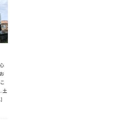
#洗浄方法
#流木
#流木DIY
#流木アート
#流木インテ
#流木クラフト
#流木家具
#浴室改修
#浴室改善
物
#溶接
#汚れ除去
#溶接アート
#溶接プロジェクト
#溶接手摺
#溶接技術
#火の取り扱い
#火の管理
#炭火
#焚き火キャンプ
#焚き火グッズ
#焚き火の使い方
#焚き
#水漏れ防止
#焼き物料理
#木製床
#服整理
#木の
#木製イス
#木製インテリア
#木製スライドドア
#木製デザ
心
#木製フレーム
#木製リフォーム
#木製家具
#木製家具製作
お
ーム
#木製扉
#木製手摺
#木製装飾
#机の配置
#
むこ
#業務効率化
#業務用車両
#業者比較
#業者評価
#業
 土
#機能的壁
#機能的手摺
#焚き火料理
#照明設置
#
]
#窓枠塗装
#窓枠防水
#窓防水工事
#簡単カヤック収納
#納期管理
#美しい壁造作
#美観向上
#耐久性アップ
ンガ壁
#耐久性壁
#耐候性塗料
#窓周り防水
#耐水層