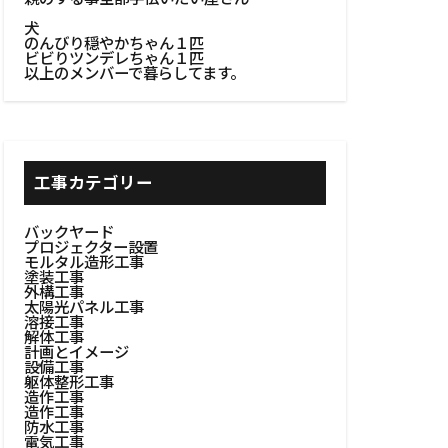
リア
犬
#浴室設計
のんびり穏やかちゃん１匹
ビビりツンデレちゃん１匹
#溶接作業
以上のメンバーで暮らしてます。
BBQ
火台作り
窓
#木工建具
工事カテゴリー
イン
#木製建具
バックヤード
プロジェクター設置
棚設置
モルタル造形工事
塗装工事
者選定
外構工事
太陽光パネル工事
自然の美しさ
溶接工事
解体工事
計画とイメージ
#粗塗り技術
設備工事
躯体整形工事
#耐久性向上
造作工事
造作工事
設置
#耐熱素材
防水工事
電気工事