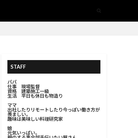
体資材選別
ア
手摺
#隠し収納
基礎
事空間
生方法
開閉式床収納
STAFF
#鏡アクセサリー
管安全
パパ
仕事 現場監督
金属加工
資格 建築施工一級
生活 平日も休日も物造り
ズ
ママ
#防カビ塗装
出社したりリモートしたり今っぽい働き方が
羨ましい。
#防水処理
趣味は美味しい料理研究家
娘
ンテリア
元気いっぱい。
親のする事全部手伝いたい屋さん