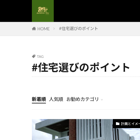
#解体後処理
#解体現場管理
#額縁デザイン
#住宅選びのポイント
HOME
#電力自給
#電気設備更新
#食卓テーブル
TAG
#養生材料
#住宅選びのポイント
#高圧洗浄#DI
#造作手摺
#配管工事
新着順
人気順
お勧めカテゴリ
#金属手摺
計画とイメージ
#鏡のフレーム
#防水カバー
計画とイメ
#防水塗料