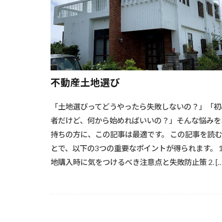
#洗浄技術
#流木オブジェ
#海からの贈り
#溶接基礎
#炭火のコツ
#洗浄と塗装
不動産土地選び
#木材加工
「土地選びってどうやったら失敗しないの？」「初
#木製ドア
者だけど、何から始めればいいの？」そんな悩みを
#水回りリフォ
持ちの方に、この記事は最適です。 この記事を読
#椅子選び
とで、以下の3つの重要なポイントが得られます。 1.
#機能的収納
地購入時に気をつけるべき注意点と失敗防止策 2. […
#耐候性向上
#精密仕上げ
#耐久性向上#レ