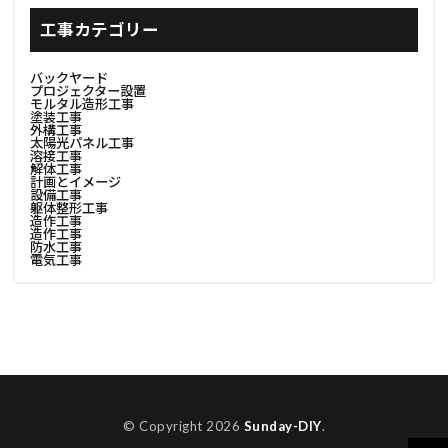
#書斎インテリア
#有機肥料
#塗装防汚
工事カテゴリー
#足場撤去
#費用調査
#資材リユース
バックヤード
#資材分別
#資材分別方法
#資源節約
プロジェクター設置
モルタル造形工事
塗装工事
#資産価値
#購入ステップ
#足場デザイン
外構工事
太陽光パネル工事
#足場の基礎
#足場レンタル
#足場安全対策
溶接工事
解体工事
計画とイメージ
#足場安全解体
#足場工事
#足場材回収
設備工事
躯体整形工事
#費用対効果
#足場材料
#足場材料処理
造作工事
造作工事
防水工事
#足場構築
#足場機材撤去
#足場解体
電気工事
#足場解体プロセス
#足場解体作業
#足場解体計画
#足場計画
#足場設置
#足場設計
#車中泊
#車内収納
#車内快適化
#費用見積
#調達選定
#転居
#見積書
#色選び
#荷物整理
© Copyright 2026
Sunday-DIY
.
#荷物積載
#荷造り
#表面整理