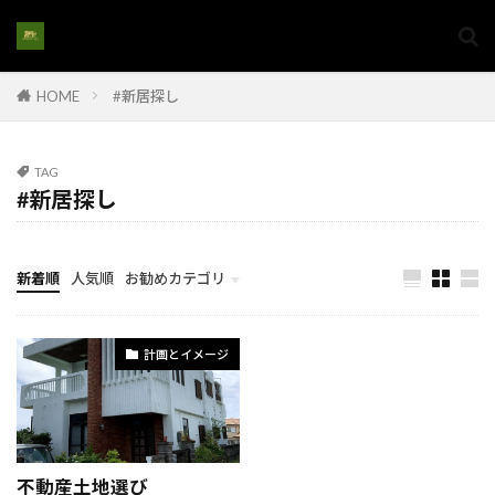
#家族の快適空間
#家族の意見を反映
#家族の成長に合わせた住まい
HOME
#新居探し
#家族の成長に合わせた家
#家族の暮らし
#家族の理想の家
#家族リノベーション
#家族リフォーム
#家族向けリノベ
TAG
#新居探し
#家族生活の質向上
#家族空間作り
#家購入
#家購入アドバイス
#家購入手続き#家選び
#家族の住まい改築
#家電設置
新着順
人気順
お勧めカテゴリ
#将来を見据えた家選び
#将来性のある土地
計画とイメージ
#屋上インフラ
#屋上エアコン配管
計画とイメージ
#屋上シーリング
#屋上のエネルギー設備
#屋上メンブレン
#屋上リフォーム
#屋上保護
#屋上排水システム
#屋上撤去
#屋上施設
不動産土地選び
#屋上構造解体
#家族の住環境