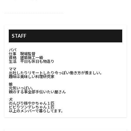
#家族の住まい改善
#室内手摺
#家庭用ピザ窯
#室内改造
#室内装飾
#室内解体
#室内解体準備
#家の保護
#家の塗り替え
STAFF
#家の塗装
#家の外観
#家の条件
#家の立地
#家の美観向上
#家の防水
パパ
仕事 現場監督
#家具移動
#家庭用コンポスト
資格 建築施工一級
生活 平日も休日も物造り
#家庭用プロジェクター
#家族のニーズ
ママ
出社したりリモートしたり今っぽい働き方が羨ましい。
#家庭用収納
#家庭用溶接
#家庭用電気工事
趣味は美味しい料理研究家
#家庭菜園
#家探し
#家族が住みやすい家
娘
元気いっぱい。
#家族が長く住める家
#家族で考える改築
親のする事全部手伝いたい屋さん
犬
#家族に合った家
のんびり穏やかちゃん１匹
ビビりツンデレちゃん１匹
#家族のためのインテリア#改築家族の考え
以上のメンバーで暮らしてます。
#家族のためのリフォーム
#家族のための住まい
#家族のための家
#家族のための改築計画