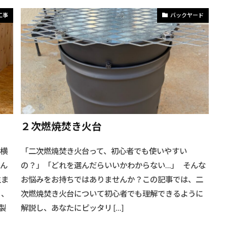
工事
バックヤード
２次燃焼焚き火台
ー横
「二次燃焼焚き火台って、初心者でも使いやすい
そん
の？」「どれを選んだらいいかわからない…」 そんな
生ま
お悩みをお持ちではありませんか？この記事では、二
う、
次燃焼焚き火台について初心者でも理解できるように
製
解説し、あなたにピッタリ […]