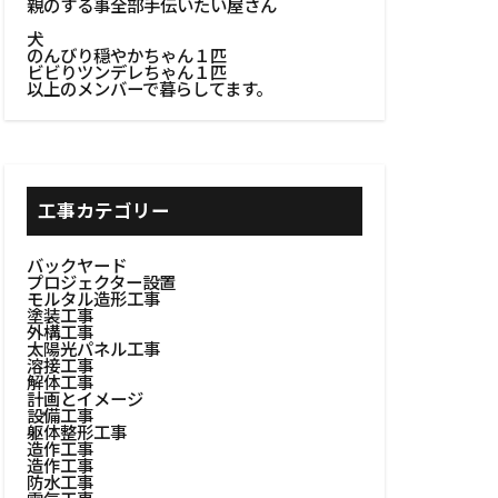
親のする事全部手伝いたい屋さん
犬
のんびり穏やかちゃん１匹
ビビりツンデレちゃん１匹
以上のメンバーで暮らしてます。
工事カテゴリー
バックヤード
プロジェクター設置
モルタル造形工事
塗装工事
外構工事
太陽光パネル工事
溶接工事
解体工事
計画とイメージ
設備工事
躯体整形工事
造作工事
造作工事
防水工事