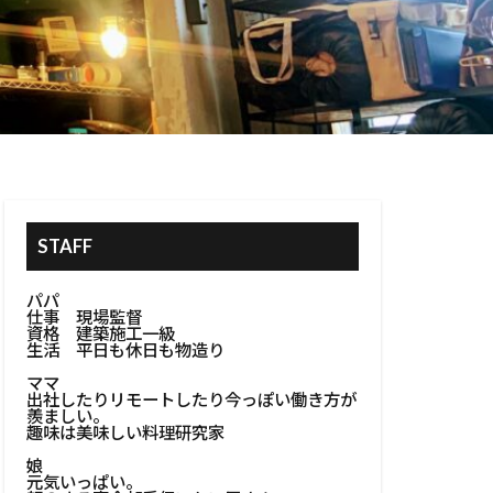
STAFF
パパ
仕事 現場監督
資格 建築施工一級
生活 平日も休日も物造り
ママ
出社したりリモートしたり今っぽい働き方が
羨ましい。
趣味は美味しい料理研究家
娘
元気いっぱい。