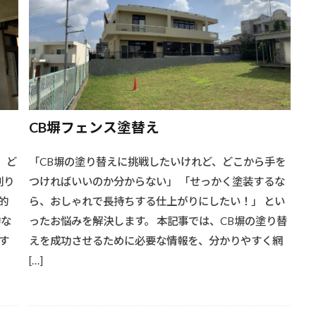
CB塀フェンス塗替え
、ど
「CB塀の塗り替えに挑戦したいけれど、どこから手を
創り
つければいいのか分からない」 「せっかく塗装するな
的
ら、おしゃれで長持ちする仕上がりにしたい！」 とい
的な
ったお悩みを解決します。 本記事では、CB塀の塗り替
す
えを成功させるために必要な情報を、分かりやすく網
[…]