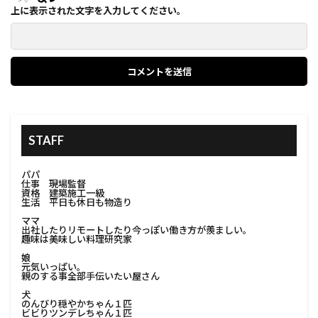
上に表示された文字を入力してください。
STAFF
パパ
仕事 現場監督
資格 建築施工一級
生活 平日も休日も物造り
ママ
出社したりリモートしたり今っぽい働き方が羨ましい。
趣味は美味しい料理研究家
娘
元気いっぱい。
親のする事全部手伝いたい屋さん
犬
のんびり穏やかちゃん１匹
ビビりツンデレちゃん１匹