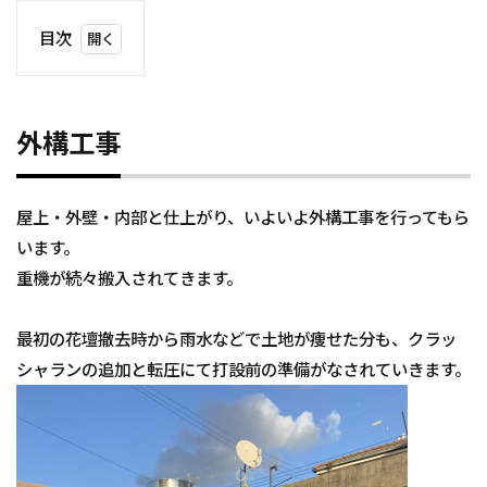
目次
1
外
構
工
外構工事
事
屋上・外壁・内部と仕上がり、いよいよ外構工事を行ってもら
います。
重機が続々搬入されてきます。
最初の花壇撤去時から雨水などで土地が痩せた分も、クラッ
シャランの追加と転圧にて打設前の準備がなされていきます。