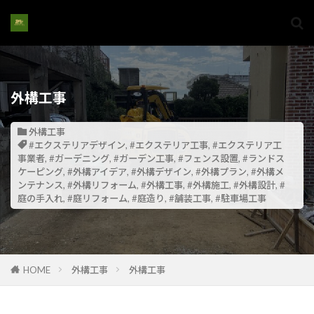
#モルタルデザイン
#モルタルリフォーム
#モルタル修復
#モルタル家具
#モルタル工芸
#高所解体作業
検索
外構工事
外構工事
#エクステリアデザイン
,
#エクステリア工事
,
#エクステリア工
事業者
,
#ガーデニング
,
#ガーデン工事
,
#フェンス設置
,
#ランドス
ケーピング
,
#外構アイデア
,
#外構デザイン
,
#外構プラン
,
#外構メ
ンテナンス
,
#外構リフォーム
,
#外構工事
,
#外構施工
,
#外構設計
,
#
庭の手入れ
,
#庭リフォーム
,
#庭造り
,
#舗装工事
,
#駐車場工事
HOME
外構工事
外構工事